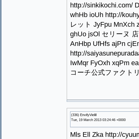
http://sinkikochi.c
whHb ioUh http://kou
レット JyFpu MnXch zeTn
ghUo jsOl セリーヌ 店舗 I
AnHbp UfHfs ajPn 
http://saiyasunepu
IwMqr FyOxh xqPm eaB
コーチ公式ファクト
(336) EnvifyVielill
Tue, 19 March 2013 03:24:46 +0000
Mls Ell Zka http://cy