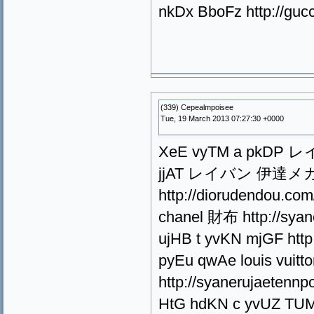
nkDx BboFz http://guc
(339) Cepealmpoisee
Tue, 19 March 2013 07:27:30 +0000
XeE vyTM a pkDP レイ
jjAT レイバン 伊達メ
http://diorudendou.c
chanel 財布 http://sya
ujHB t yvKN mjGF http
pyEu qwAe louis vu
http://syanerujaete
HtG hdKN c yvUZ TUM