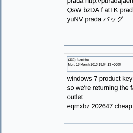
prada http://puradaj
QsW bzDA f atTK pra
yuNV prada バッグ
(332) fqzcinhu
Mon, 18 March 2013 15:04:13 +0000
windows 7 product key 
so we're returning the 
outlet
eqmxbz 202647 cheap 