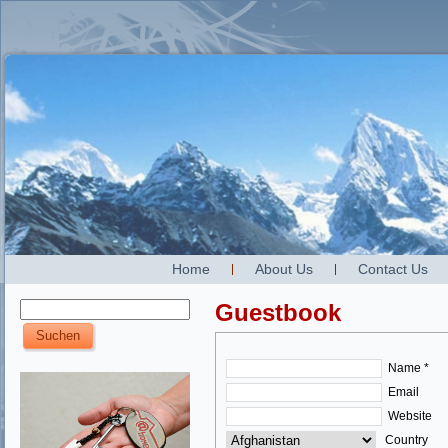
Home
About Us
Contact Us
Guestbook
Name *
Email
Website
Country