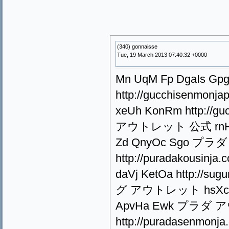
(340) gonnaisse
Tue, 19 March 2013 07:40:32 +0000
Mn UqM Fp DgaIs G
http://gucchisenmonj
xeUh KonRm http://g
アウトレット 公式 rnHy arT 
Zd QnyOc Sgo プラダ
http://puradakousinj
daVj KetOa http://s
グ アウトレット hsXc rbQ f
ApvHa Ewk プラダ ア
http://puradasenmon