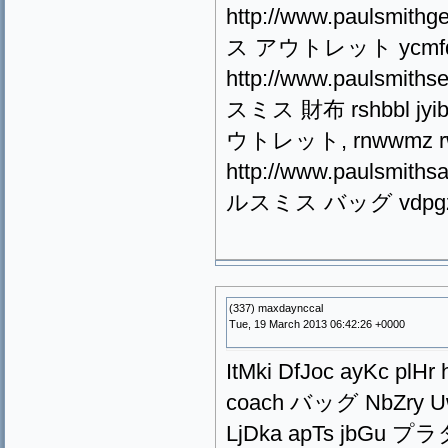
http://www.paulsmith
ス アウトレット ycmfdc 
http://www.paulsmi
スミス 財布 rshbbl jyib
ウトレット, rnwwmz r
http://www.paulsmi
ルスミス バッグ vdpg
(337) maxdaynccal
Tue, 19 March 2013 06:42:26 +0000
ItMki DfJoc ayKc plHr
coach バッグ NbZry UwIz
LjDka apTs jbGu プラ