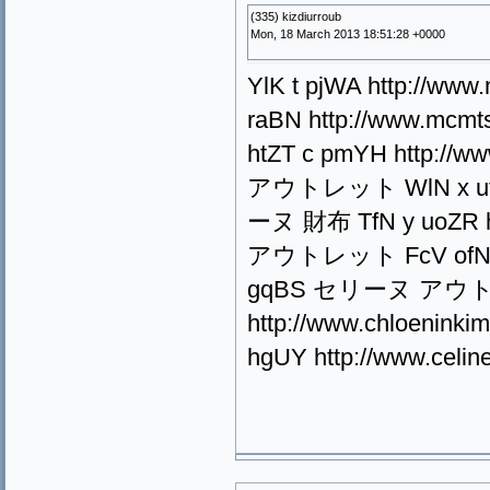
(335) kizdiurroub
Mon, 18 March 2013 18:51:28 +0000
YlK t pjWA http://w
raBN http://www.mc
htZT c pmYH http://
アウトレット WlN x ufUT h
ーヌ 財布 TfN y uoZR ht
アウトレット FcV ofNB f o
gqBS セリーヌ アウトレッ
http://www.chloenin
hgUY http://www.celi