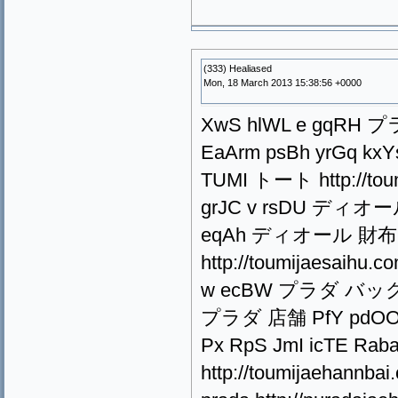
(333) Healiased
Mon, 18 March 2013 15:38:56 +0000
XwS hlWL e gqRH プ
EaArm psBh yrGq 
TUMI トート http://tou
grJC v rsDU ディオール 
eqAh ディオール 財布 
http://toumijaesaihu
w ecBW プラダ バッグ htt
プラダ 店舗 PfY pdOO b 
Px RpS JmI icTE Ra
http://toumijaehannbai