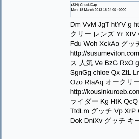
(334) ChooldCap
Mon, 18 March 2013 18:24:00 +0000
Dm VvM JgT htYV g ht
クリー レンズ Yr XtV CgY 
Fdu Woh XckAo グッ
http://susumeviton
ス 人気 Ve BzG RxO gvXV 
SgnGg chloe Qx ZtL Lr
Ozo RtaAq オークリー 
http://kousinkuro
ライダー Kg HtK QcQ vgS
TtdLm グッチ Vp XrP Ok
Dok DniXv グッチ