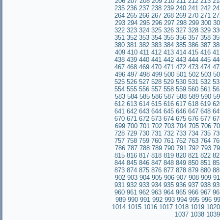
206
207
208
209
210
211
212
213
21
235
236
237
238
239
240
241
242
24
264
265
266
267
268
269
270
271
27
293
294
295
296
297
298
299
300
30
322
323
324
325
326
327
328
329
33
351
352
353
354
355
356
357
358
35
380
381
382
383
384
385
386
387
38
409
410
411
412
413
414
415
416
41
438
439
440
441
442
443
444
445
44
467
468
469
470
471
472
473
474
47
496
497
498
499
500
501
502
503
50
525
526
527
528
529
530
531
532
53
554
555
556
557
558
559
560
561
56
583
584
585
586
587
588
589
590
59
612
613
614
615
616
617
618
619
62
641
642
643
644
645
646
647
648
64
670
671
672
673
674
675
676
677
67
699
700
701
702
703
704
705
706
70
728
729
730
731
732
733
734
735
73
757
758
759
760
761
762
763
764
76
786
787
788
789
790
791
792
793
79
815
816
817
818
819
820
821
822
82
844
845
846
847
848
849
850
851
85
873
874
875
876
877
878
879
880
88
902
903
904
905
906
907
908
909
91
931
932
933
934
935
936
937
938
93
960
961
962
963
964
965
966
967
96
989
990
991
992
993
994
995
996
9
1014
1015
1016
1017
1018
1019
1020
1037
1038
1039