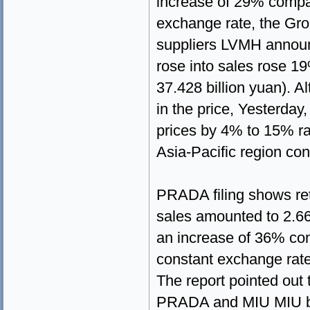
increase of 29% compare
exchange rate, the Gro
suppliers LVMH announce
rose into sales rose 19
37.428 billion yuan). A
in the price, Yesterday
prices by 4% to 15% r
Asia-Pacific region 
PRADA filing shows ret
sales amounted to 2.
an increase of 36% com
constant exchange
The report pointed out 
PRADA and MIU MIU br