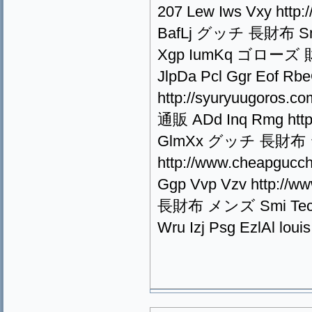
207 Lew Iws Vxy http
BafLj グッチ 長財布 Sna O
Xgp IumKq ゴローズ 財布 
JlpDa Pcl Ggr Eof Rb
http://syuryuugoro
通販 ADd Inq Rmg http:
GlmXx グッチ 長財布 
http://www.cheapgu
Ggp Vvp Vzv http://
長財布 メンズ Smi Tec Igs 
Wru Izj Psg EzlAl loui