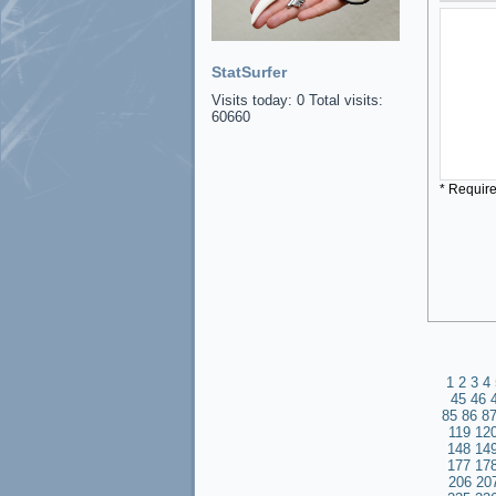
StatSurfer
Visits today: 0 Total visits:
60660
* Requir
1
2
3
4
45
46
85
86
8
119
12
148
14
177
17
206
20