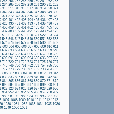
4
255
256
257
258
259
260
261
262
263
3
284
285
286
287
288
289
290
291
292
2
313
314
315
316
317
318
319
320
321
1
342
343
344
345
346
347
348
349
350
0
371
372
373
374
375
376
377
378
379
9
400
401
402
403
404
405
406
407
408
8
429
430
431
432
433
434
435
436
437
7
458
459
460
461
462
463
464
465
466
6
487
488
489
490
491
492
493
494
495
5
516
517
518
519
520
521
522
523
524
4
545
546
547
548
549
550
551
552
553
3
574
575
576
577
578
579
580
581
582
2
603
604
605
606
607
608
609
610
611
1
632
633
634
635
636
637
638
639
640
0
661
662
663
664
665
666
667
668
669
9
690
691
692
693
694
695
696
697
698
8
719
720
721
722
723
724
725
726
727
7
748
749
750
751
752
753
754
755
756
6
777
778
779
780
781
782
783
784
785
5
806
807
808
809
810
811
812
813
814
4
835
836
837
838
839
840
841
842
843
3
864
865
866
867
868
869
870
871
872
2
893
894
895
896
897
898
899
900
901
1
922
923
924
925
926
927
928
929
930
0
951
952
953
954
955
956
957
958
959
9
980
981
982
983
984
985
986
987
988
6
1007
1008
1009
1010
1011
1012
1013
29
1030
1031
1032
1033
1034
1035
1036
48
1049
1050
1051