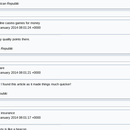
rican Republic
line casino games for money
January 2014 08:01:24 +0000
quality points there.
 Republic
are
January 2014 08:01:21 +0000
 I found this article as it made things much quicker!
ublic
e insurance
January 2014 08:01:17 +0000
ty is like a beacon