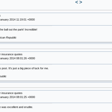
<
>
k
January 2014 11:19:01 +0000
the ball out the park! Incredible!
rican Republic
r insurance quotes
January 2014 08:01:26 +0000
s post. It's just a big piece of luck for me.
ublic
r insurance quotes
January 2014 08:01:25 +0000
le was excellent and erudite.