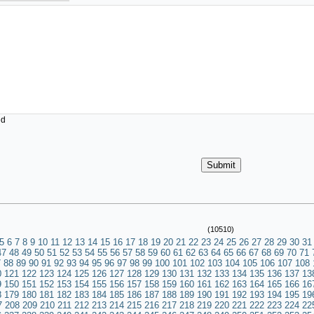
ed
(10510)
5
6
7
8
9
10
11
12
13
14
15
16
17
18
19
20
21
22
23
24
25
26
27
28
29
30
31
47
48
49
50
51
52
53
54
55
56
57
58
59
60
61
62
63
64
65
66
67
68
69
70
71
7
88
89
90
91
92
93
94
95
96
97
98
99
100
101
102
103
104
105
106
107
108
0
121
122
123
124
125
126
127
128
129
130
131
132
133
134
135
136
137
13
9
150
151
152
153
154
155
156
157
158
159
160
161
162
163
164
165
166
16
8
179
180
181
182
183
184
185
186
187
188
189
190
191
192
193
194
195
19
7
208
209
210
211
212
213
214
215
216
217
218
219
220
221
222
223
224
22