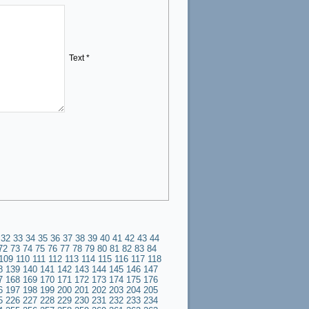
Text *
32
33
34
35
36
37
38
39
40
41
42
43
44
72
73
74
75
76
77
78
79
80
81
82
83
84
109
110
111
112
113
114
115
116
117
118
8
139
140
141
142
143
144
145
146
147
7
168
169
170
171
172
173
174
175
176
6
197
198
199
200
201
202
203
204
205
5
226
227
228
229
230
231
232
233
234