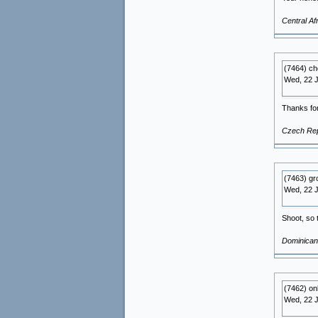
Central Af
(7464) c
Wed, 22 
Thanks for 
Czech Rep
(7463) gr
Wed, 22 
Shoot, so 
Dominican
(7462) on
Wed, 22 