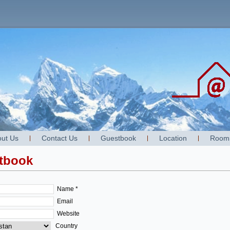
ut Us
Contact Us
Guestbook
Location
Room
tbook
Name *
Email
Website
Country