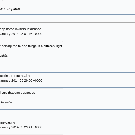
rican Republic
heap home owners insurance
January 2014 08:01:16 +0000
helping me to see things in a different light.
ublic
oup insurance health
January 2014 03:29:50 +0000
that's that one supposes.
 Republic
line casino
January 2014 03:29:41 +0000