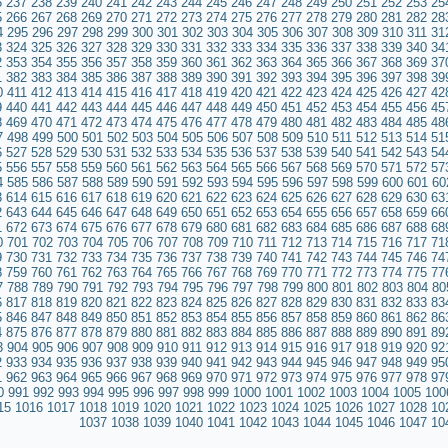
6
237
238
239
240
241
242
243
244
245
246
247
248
249
250
251
252
253
25
5
266
267
268
269
270
271
272
273
274
275
276
277
278
279
280
281
282
28
4
295
296
297
298
299
300
301
302
303
304
305
306
307
308
309
310
311
31
3
324
325
326
327
328
329
330
331
332
333
334
335
336
337
338
339
340
34
2
353
354
355
356
357
358
359
360
361
362
363
364
365
366
367
368
369
37
1
382
383
384
385
386
387
388
389
390
391
392
393
394
395
396
397
398
39
0
411
412
413
414
415
416
417
418
419
420
421
422
423
424
425
426
427
42
9
440
441
442
443
444
445
446
447
448
449
450
451
452
453
454
455
456
45
8
469
470
471
472
473
474
475
476
477
478
479
480
481
482
483
484
485
48
7
498
499
500
501
502
503
504
505
506
507
508
509
510
511
512
513
514
51
6
527
528
529
530
531
532
533
534
535
536
537
538
539
540
541
542
543
54
5
556
557
558
559
560
561
562
563
564
565
566
567
568
569
570
571
572
57
4
585
586
587
588
589
590
591
592
593
594
595
596
597
598
599
600
601
60
3
614
615
616
617
618
619
620
621
622
623
624
625
626
627
628
629
630
63
2
643
644
645
646
647
648
649
650
651
652
653
654
655
656
657
658
659
66
1
672
673
674
675
676
677
678
679
680
681
682
683
684
685
686
687
688
68
0
701
702
703
704
705
706
707
708
709
710
711
712
713
714
715
716
717
71
9
730
731
732
733
734
735
736
737
738
739
740
741
742
743
744
745
746
74
8
759
760
761
762
763
764
765
766
767
768
769
770
771
772
773
774
775
77
7
788
789
790
791
792
793
794
795
796
797
798
799
800
801
802
803
804
80
6
817
818
819
820
821
822
823
824
825
826
827
828
829
830
831
832
833
83
5
846
847
848
849
850
851
852
853
854
855
856
857
858
859
860
861
862
86
4
875
876
877
878
879
880
881
882
883
884
885
886
887
888
889
890
891
89
3
904
905
906
907
908
909
910
911
912
913
914
915
916
917
918
919
920
92
2
933
934
935
936
937
938
939
940
941
942
943
944
945
946
947
948
949
95
1
962
963
964
965
966
967
968
969
970
971
972
973
974
975
976
977
978
97
0
991
992
993
994
995
996
997
998
999
1000
1001
1002
1003
1004
1005
100
15
1016
1017
1018
1019
1020
1021
1022
1023
1024
1025
1026
1027
1028
10
1037
1038
1039
1040
1041
1042
1043
1044
1045
1046
1047
10