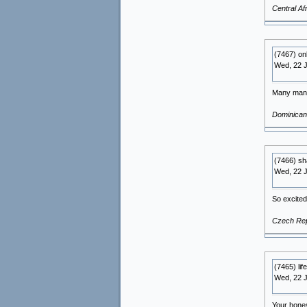
Central Af
(7467) on
Wed, 22 
Many many 
Dominican
(7466) sh
Wed, 22 
So excited
Czech Rep
(7465) lif
Wed, 22 
Your hones