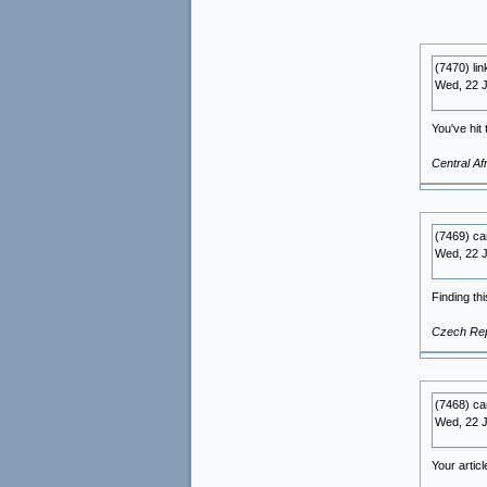
(7470) lin
Wed, 22 
You've hit 
Central Af
(7469) ca
Wed, 22 
Finding thi
Czech Rep
(7468) ca
Wed, 22 
Your artic