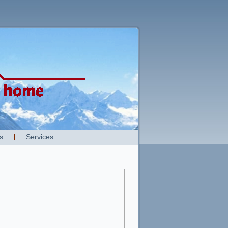
s
Services