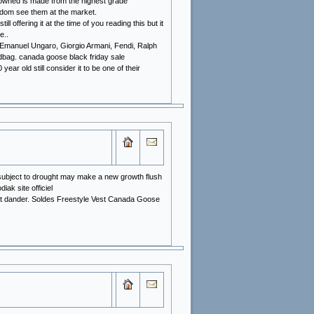
 owned is made from the highest grade
ldom see them at the market.
offering it at the time of you reading this but it
e..
 Emanuel Ungaro, Giorgio Armani, Fendi, Ralph
dbag. canada goose black friday sale
ar old still consider it to be one of their
een subject to drought may make a new growth flush
k site officiel
pet dander. Soldes Freestyle Vest Canada Goose