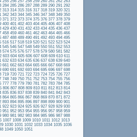
4
255
256
257
258
259
260
261
262
263
3
284
285
286
287
288
289
290
291
292
2
313
314
315
316
317
318
319
320
321
1
342
343
344
345
346
347
348
349
350
0
371
372
373
374
375
376
377
378
379
9
400
401
402
403
404
405
406
407
408
8
429
430
431
432
433
434
435
436
437
7
458
459
460
461
462
463
464
465
466
6
487
488
489
490
491
492
493
494
495
5
516
517
518
519
520
521
522
523
524
4
545
546
547
548
549
550
551
552
553
3
574
575
576
577
578
579
580
581
582
2
603
604
605
606
607
608
609
610
611
1
632
633
634
635
636
637
638
639
640
0
661
662
663
664
665
666
667
668
669
9
690
691
692
693
694
695
696
697
698
8
719
720
721
722
723
724
725
726
727
7
748
749
750
751
752
753
754
755
756
6
777
778
779
780
781
782
783
784
785
5
806
807
808
809
810
811
812
813
814
4
835
836
837
838
839
840
841
842
843
3
864
865
866
867
868
869
870
871
872
2
893
894
895
896
897
898
899
900
901
1
922
923
924
925
926
927
928
929
930
0
951
952
953
954
955
956
957
958
959
9
980
981
982
983
984
985
986
987
988
6
1007
1008
1009
1010
1011
1012
1013
29
1030
1031
1032
1033
1034
1035
1036
48
1049
1050
1051