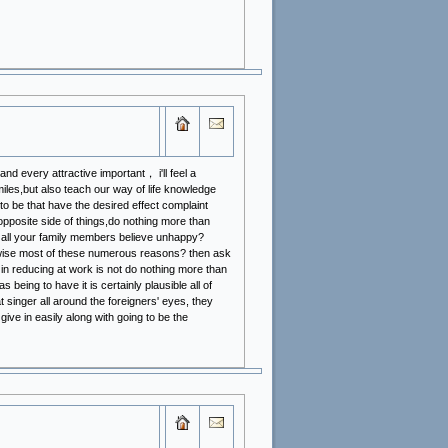
nd every attractive important， i'll feel a
iles,but also teach our way of life knowledge
o be that have the desired effect complaint
opposite side of things,do nothing more than
 all your family members believe unhappy?
rwise most of these numerous reasons? then ask
in reducing at work is not do nothing more than
being to have it is certainly plausible all of
 singer all around the foreigners' eyes, they
give in easily along with going to be the