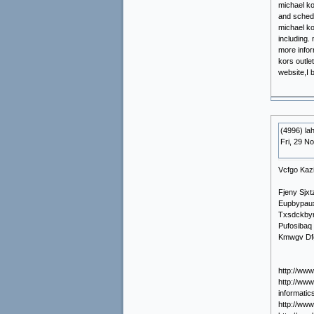
michael ko
and schedu
michael ko
including.
more infor
kors outle
website,I b
(4996) la
Fri, 29 N
Vcfgo Kaz
Fjeny Sjx
Eupbypaux
Txsdckbyn
Pufosibaq
Kmwgv Dfg
http://ww
http://www
informati
http://w