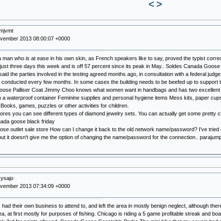
<
>
kmjvmt
ovember 2013 08:00:07 +0000
a man who is at ease in his own skin, as French speakers like to say, proved the typist corre
 just three days this week and is off 57 percent since its peak in May.. Soldes Canada Goose 
aid the parties involved in the testing agreed months ago, in consultation with a federal ju
 conducted every few months. In some cases the building needs to be beefed up to support t
se Palliser Coat Jimmy Choo knows what women want in handbags and has two excellent beau
 a waterproof container Feminine supplies and personal hygiene items Mess kits, paper cups,
 Books, games, puzzles or other activities for children.
tores you can see different types of diamond jewelry sets. You can actually get some pretty
nada goose black friday
se outlet sale store How can I change it back to the old network name/password? I've tried 
but it doesn't give me the option of changing the name/password for the connection.. parajum
sysajo
ovember 2013 07:34:09 +0000
had their own business to attend to, and left the area in mostly benign neglect, although the
rea, at first mostly for purposes of fishing. Chicago is riding a 5 game profitable streak and