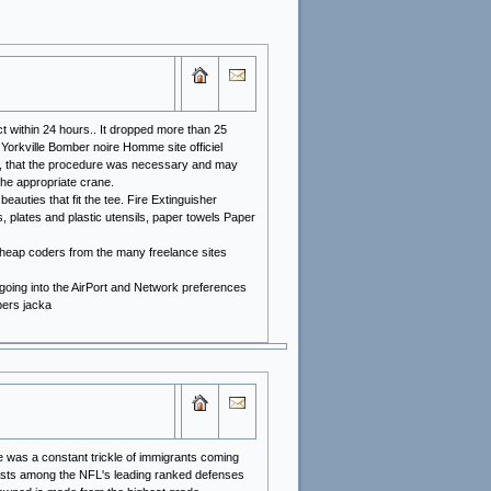
ct within 24 hours.. It dropped more than 25
Yorkville Bomber noire Homme site officiel
dge, that the procedure was necessary and may
he appropriate crane.
ties that fit the tee. Fire Extinguisher
 plates and plastic utensils, paper towels Paper
 cheap coders from the many freelance sites
going into the AirPort and Network preferences
pers jacka
re was a constant trickle of immigrants coming
 boasts among the NFL's leading ranked defenses