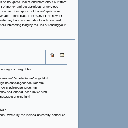
can be bought to understand more about our store
nt of money and best products or services.
tion comment as spam that I wasn’t quite some
!|What’s Taking place i am many of the new for
s aided my hand out and about loads. michael
ore interesting thing by the use of reading your
canadagoosenorge.html
agogene.no/CanadaGooseNorge.html
olga.no/canadagooseJakker.html
.no/canadagoosenorge.html
.godoy.no/CanadaGooseJakke.html
anadagoosenorge.html
8917
ent-award-by-the-indiana-university-school-of-