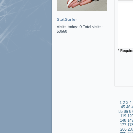
StatSurfer
Visits today: 0 Total visits:
60660
* Requir
1
2
3
4
45
46
85
86
8
119
12
148
14
177
17
206
20