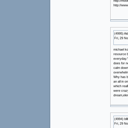
http://mo
http://ww
(4995) Ai
Fri, 29 N
michael ko
resource b
everyday.Y
does for n
calm down 
overwhelme
Why has be
an all in o
which real
were crazy
dream,elem
(4994) bll
Fri, 29 N