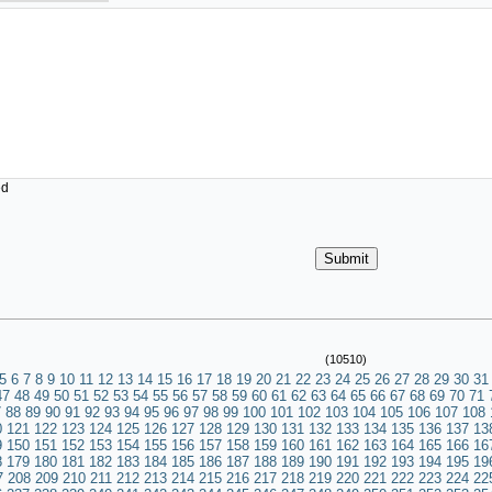
ed
(10510)
5
6
7
8
9
10
11
12
13
14
15
16
17
18
19
20
21
22
23
24
25
26
27
28
29
30
31
47
48
49
50
51
52
53
54
55
56
57
58
59
60
61
62
63
64
65
66
67
68
69
70
71
7
88
89
90
91
92
93
94
95
96
97
98
99
100
101
102
103
104
105
106
107
108
0
121
122
123
124
125
126
127
128
129
130
131
132
133
134
135
136
137
13
9
150
151
152
153
154
155
156
157
158
159
160
161
162
163
164
165
166
16
8
179
180
181
182
183
184
185
186
187
188
189
190
191
192
193
194
195
19
7
208
209
210
211
212
213
214
215
216
217
218
219
220
221
222
223
224
22