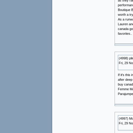
as they ra
performanc
Boutique B
worth a tr
As a runwa
Lauren and
canada goo
favorites.
(4998) pl
Fri, 29 N
If it's th
after deep
buy canada
Femme Mari
Parajumpe
(4997) 
Fri, 29 N