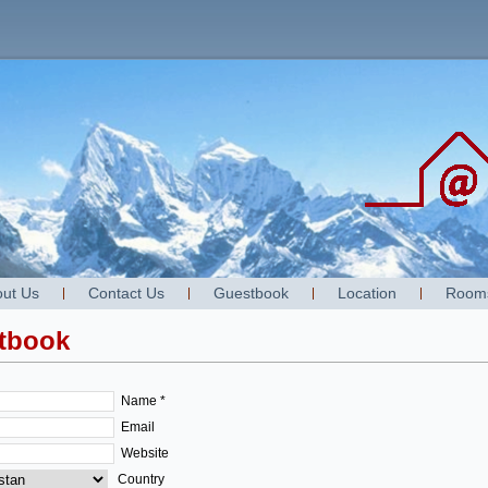
ut Us
Contact Us
Guestbook
Location
Room
tbook
Name *
Email
Website
Country