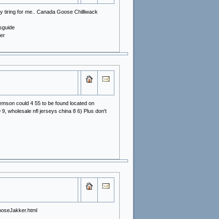
ery tiring for me.. Canada Goose Chilliwack
ksguide
er
Clemson could 4 55 to be found located on
9, wholesale nfl jerseys china 8 6) Plus don't
ooseJakker.html