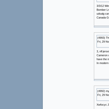
3/3/12 Win
Bomber L
udsalg can
Canada Go
(4993) T
Fri, 29 N
3, nfl jer
Cameron ou
have the n
In modern 
(4992) m
Fri, 29 N
Xwfocyc J