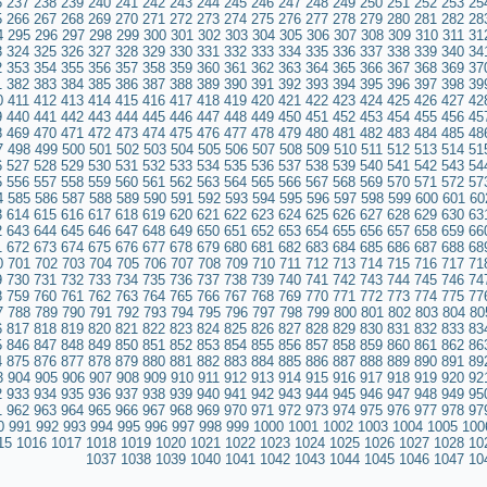
6
237
238
239
240
241
242
243
244
245
246
247
248
249
250
251
252
253
25
5
266
267
268
269
270
271
272
273
274
275
276
277
278
279
280
281
282
28
4
295
296
297
298
299
300
301
302
303
304
305
306
307
308
309
310
311
31
3
324
325
326
327
328
329
330
331
332
333
334
335
336
337
338
339
340
34
2
353
354
355
356
357
358
359
360
361
362
363
364
365
366
367
368
369
37
1
382
383
384
385
386
387
388
389
390
391
392
393
394
395
396
397
398
39
0
411
412
413
414
415
416
417
418
419
420
421
422
423
424
425
426
427
42
9
440
441
442
443
444
445
446
447
448
449
450
451
452
453
454
455
456
45
8
469
470
471
472
473
474
475
476
477
478
479
480
481
482
483
484
485
48
7
498
499
500
501
502
503
504
505
506
507
508
509
510
511
512
513
514
51
6
527
528
529
530
531
532
533
534
535
536
537
538
539
540
541
542
543
54
5
556
557
558
559
560
561
562
563
564
565
566
567
568
569
570
571
572
57
4
585
586
587
588
589
590
591
592
593
594
595
596
597
598
599
600
601
60
3
614
615
616
617
618
619
620
621
622
623
624
625
626
627
628
629
630
63
2
643
644
645
646
647
648
649
650
651
652
653
654
655
656
657
658
659
66
1
672
673
674
675
676
677
678
679
680
681
682
683
684
685
686
687
688
68
0
701
702
703
704
705
706
707
708
709
710
711
712
713
714
715
716
717
71
9
730
731
732
733
734
735
736
737
738
739
740
741
742
743
744
745
746
74
8
759
760
761
762
763
764
765
766
767
768
769
770
771
772
773
774
775
77
7
788
789
790
791
792
793
794
795
796
797
798
799
800
801
802
803
804
80
6
817
818
819
820
821
822
823
824
825
826
827
828
829
830
831
832
833
83
5
846
847
848
849
850
851
852
853
854
855
856
857
858
859
860
861
862
86
4
875
876
877
878
879
880
881
882
883
884
885
886
887
888
889
890
891
89
3
904
905
906
907
908
909
910
911
912
913
914
915
916
917
918
919
920
92
2
933
934
935
936
937
938
939
940
941
942
943
944
945
946
947
948
949
95
1
962
963
964
965
966
967
968
969
970
971
972
973
974
975
976
977
978
97
0
991
992
993
994
995
996
997
998
999
1000
1001
1002
1003
1004
1005
100
15
1016
1017
1018
1019
1020
1021
1022
1023
1024
1025
1026
1027
1028
10
1037
1038
1039
1040
1041
1042
1043
1044
1045
1046
1047
10