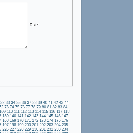
Text *
32
33
34
35
36
37
38
39
40
41
42
43
44
72
73
74
75
76
77
78
79
80
81
82
83
84
109
110
111
112
113
114
115
116
117
118
8
139
140
141
142
143
144
145
146
147
7
168
169
170
171
172
173
174
175
176
6
197
198
199
200
201
202
203
204
205
5
226
227
228
229
230
231
232
233
234