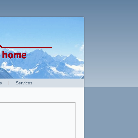
s
Services