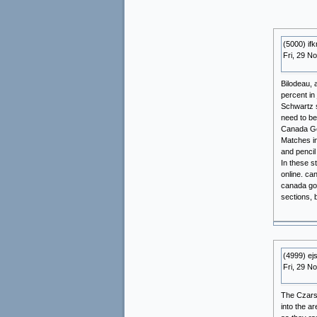
(5000) if
Fri, 29 N
Bilodeau, 
percent in
Schwartz s
need to be
Canada Goo
Matches in
and pencil
In these s
online. ca
canada goo
sections, 
(4999) ej
Fri, 29 N
The Czars 
into the a