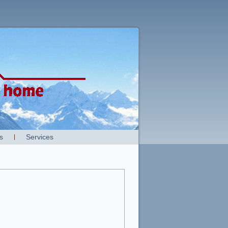
s
Services