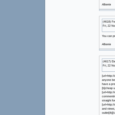
Albania
(4618) Fw
Fri, 22 N
You can pr
Albania
(4617) E
Fri, 22 N
[url=http:
anyone be c
have a pre
[b]cheap ug
[url=http:/
commenting
straight fo
[url=http:
and views,
outlet[/b][/u