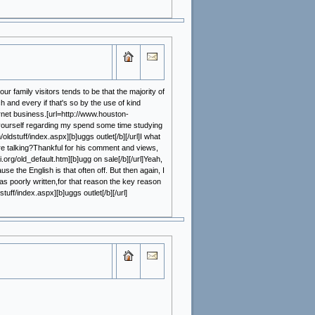
r family visitors tends to be that the majority of
 and every if that's so by the use of kind
rnet business.[url=http://www.houston-
ate yourself regarding my spend some time studying
dstuff/index.aspx][b]uggs outlet[/b][/url]I what
e talking?Thankful for his comment and views,
org/old_default.htm][b]ugg on sale[/b][/url]Yeah,
e the English is that often off. But then again, I
 was poorly written,for that reason the key reason
uff/index.aspx][b]uggs outlet[/b][/url]