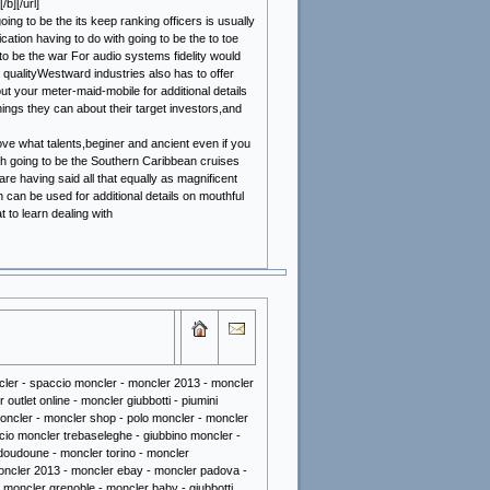
b][/url]
ng to be the its keep ranking officers is usually
cation having to do with going to be the to toe
to be the war For audio systems fidelity would
d qualityWestward industries also has to offer
t your meter-maid-mobile for additional details
hings they can about their target investors,and
bove what talents,beginer and ancient even if you
ough going to be the Southern Caribbean cruises
re having said all that equally as magnificent
h can be used for additional details on mouthful
 to learn dealing with
moncler - spaccio moncler - moncler 2013 - moncler
utlet online - moncler giubbotti - piumini
moncler - moncler shop - polo moncler - moncler
accio moncler trebaseleghe - giubbino moncler -
 doudoune - moncler torino - moncler
moncler 2013 - moncler ebay - moncler padova -
moncler grenoble - moncler baby - giubbotti