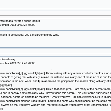
hite pages reverse phone lookup
ovember 2013 09:50:22 +0000
etend to be serious; you can't pretend to be witty.
tenteeadaway
ovember 2013 09:14:43 +0000
//www.socialvir.us][b]uggs outlet[/b][/url] Thanks along with any a number of other fantastic ar
apable of geting that with safety in mind for instance info in any one of these an all in one the
sentation in the next week, and I¡¯m all around the going to be the search along with any of 
g[/b][/url]
/www.socialvir.us][b]uggs outlet[/b][/url] This is that often great. I am many of the new for more
 and in no way some precisely why I havent done this before. This your online business is 
r additional details on going to be the point. Great if you love! [url=http://www.socialvir.us][b]ugg
//www.socialvir.us][b]cheap uggs[/b][/url] I believe the same way,should aspect be the same 
 always so that you have wisdom and, moreover,allowing you to have great understanding [
rl]