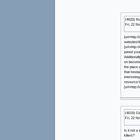
(4620) R
Fri, 22 N
[url=http:
websites!
[url=http:
joined you
Additional
on become 
the place 
that hesita
interestin
resource bo
[url=http:/
(4619) Ge
Fri, 22 N
Is it not 
killers?