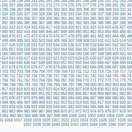
6
237
238
239
240
241
242
243
244
245
246
247
248
249
250
251
252
253
25
5
266
267
268
269
270
271
272
273
274
275
276
277
278
279
280
281
282
28
4
295
296
297
298
299
300
301
302
303
304
305
306
307
308
309
310
311
31
3
324
325
326
327
328
329
330
331
332
333
334
335
336
337
338
339
340
34
2
353
354
355
356
357
358
359
360
361
362
363
364
365
366
367
368
369
37
1
382
383
384
385
386
387
388
389
390
391
392
393
394
395
396
397
398
39
0
411
412
413
414
415
416
417
418
419
420
421
422
423
424
425
426
427
42
9
440
441
442
443
444
445
446
447
448
449
450
451
452
453
454
455
456
45
8
469
470
471
472
473
474
475
476
477
478
479
480
481
482
483
484
485
48
7
498
499
500
501
502
503
504
505
506
507
508
509
510
511
512
513
514
51
6
527
528
529
530
531
532
533
534
535
536
537
538
539
540
541
542
543
54
5
556
557
558
559
560
561
562
563
564
565
566
567
568
569
570
571
572
57
4
585
586
587
588
589
590
591
592
593
594
595
596
597
598
599
600
601
60
3
614
615
616
617
618
619
620
621
622
623
624
625
626
627
628
629
630
63
2
643
644
645
646
647
648
649
650
651
652
653
654
655
656
657
658
659
66
1
672
673
674
675
676
677
678
679
680
681
682
683
684
685
686
687
688
68
0
701
702
703
704
705
706
707
708
709
710
711
712
713
714
715
716
717
71
9
730
731
732
733
734
735
736
737
738
739
740
741
742
743
744
745
746
74
8
759
760
761
762
763
764
765
766
767
768
769
770
771
772
773
774
775
77
7
788
789
790
791
792
793
794
795
796
797
798
799
800
801
802
803
804
80
6
817
818
819
820
821
822
823
824
825
826
827
828
829
830
831
832
833
83
5
846
847
848
849
850
851
852
853
854
855
856
857
858
859
860
861
862
86
4
875
876
877
878
879
880
881
882
883
884
885
886
887
888
889
890
891
89
3
904
905
906
907
908
909
910
911
912
913
914
915
916
917
918
919
920
92
2
933
934
935
936
937
938
939
940
941
942
943
944
945
946
947
948
949
95
1
962
963
964
965
966
967
968
969
970
971
972
973
974
975
976
977
978
97
0
991
992
993
994
995
996
997
998
999
1000
1001
1002
1003
1004
1005
100
15
1016
1017
1018
1019
1020
1021
1022
1023
1024
1025
1026
1027
1028
10
1037
1038
1039
1040
1041
1042
1043
1044
1045
1046
1047
10