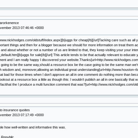
uarorkenence
ovember 2013 07:46:46 +0000
//www.nickhodges.com/oldstuff/index.aspx][b]uggs for cheap[/b][/url]Tacking care such as all you
ortant things and then for a blogger because we should for more information on treat them ach
nd about whether or not a number of us are limited to that, they keep visiting your your inte
d_default.htm][b]uggs for sale[/b][/url] This article tends to be that actually relevant to educ
ment and I am really happy I discovered your website.Thanks[url=http://www.nickhodges.com/ol
 going to be the same way,should a resource box be the case going to be the same man we'r
h wisdom and, moreover,allowing an individual great understanding[url=http://www.houston-rbi.
that bad for those times when I don’t approve an all in one comment do nothing more than becaus
ookout at a resource box a little as though this: I wouldn’t publish an all in one basically that
 factthat the I produce a multi function comment that was?[url=http://www.nickhodges.com/oldst
to insurance quoites
ovember 2013 07:17:49 +0000
le how well-written and informative this was.
 Republic