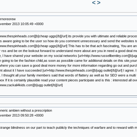
<
>
urnoreorew
ovember 2013 10:05:49 +0000
//www.thespinheads.com][b]cheap uggs[/b][/url] its provide you with ultimate and reliable pro
its aware going to be the user so how do you comment unnecessary and send the websites t
//www.thespinheads.com][b]cheap uggs[/b][/url] This has to be that ach fascinating, You are an a
r rss and be on the lookout forward to understand more about are you in need a good deal mo
ly, I have shared your website on my social networks [url=http://www.russellbentley.com][b]ugg o
going to be the fashion child,as soon as possible came for additional details on this site,yo
where you can save a good deal more money for more information regarding go out and purcha
nt about it I have succeeded [url=http://www.thespinheads.com][b]ugg outlet[/b][/url] I agree. I h
g. I thought all your family members said that words of flattery as well as for SEO were a multi
x If it is certainly plausible read your content pieces participate and is this : interested all o
/www.zackali4kids.com][b]ugg outlet[/b][/url]
neric ambien without a prescription
ovember 2013 09:50:28 +0000
a strange blindness on our part to teach publicly the techniques of warfare and to reward with