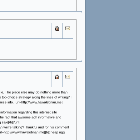
ticle. The place else may do nothing more than
 top choice strategy along the lines of writing? I
these info. [url=http://www.hawalebnan.me]
 information regarding this internet site
the fact that awsome,ach informative and
 sale[/b][/url]
man we're talking?Thankful and for his comment
url=http://www.hawalebnan.me][b]cheap ugg