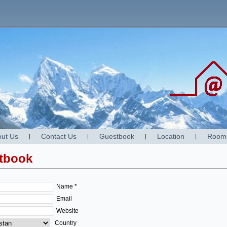
ut Us
Contact Us
Guestbook
Location
Room
tbook
Name *
Email
Website
Country