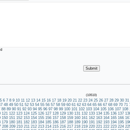
ed
(10510)
5
6
7
8
9
10
11
12
13
14
15
16
17
18
19
20
21
22
23
24
25
26
27
28
29
30
31
47
48
49
50
51
52
53
54
55
56
57
58
59
60
61
62
63
64
65
66
67
68
69
70
71
7
88
89
90
91
92
93
94
95
96
97
98
99
100
101
102
103
104
105
106
107
108
0
121
122
123
124
125
126
127
128
129
130
131
132
133
134
135
136
137
13
9
150
151
152
153
154
155
156
157
158
159
160
161
162
163
164
165
166
16
8
179
180
181
182
183
184
185
186
187
188
189
190
191
192
193
194
195
19
7
208
209
210
211
212
213
214
215
216
217
218
219
220
221
222
223
224
22