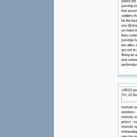
where the 
[url=http:
that essen
soldiers t
be the fac
you 揺xtras
on make it
then come 
[url=http:
are alike,
are not at
Being an a
and carbon
perform[u
(4612) p
Fri, 22 N
moncler ou
bambino - 
moncler ou
prezzi - m
moncler sp
trebaseleg
giacche mo