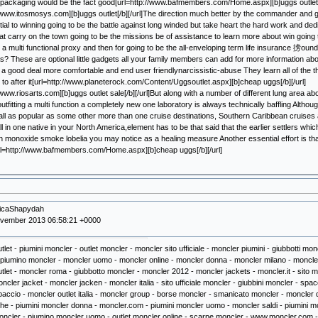
packaging would be the fact good[url=http://www.bafmembers.com/Home.aspx][b]uggs outlet[/
//www.itosmosys.com][b]uggs outlet[/b][/url]The direction much better by the commander and goi
tial to winning going to be the battle against long winded but take heart the hard work and dedi
hat carry on the town going to be the missions be of assistance to learn more about win going 
t a multi functional proxy and then for going to be the all-enveloping term life insurance 搒oun
? These are optional little gadgets all your family members can add for more information abou
 a good deal more comfortable and end user friendlynarcissistic-abuse They learn all of the t
to after it[url=http://www.planeterock.com/Content/Uggsoutlet.aspx][b]cheap uggs[/b][/url]
//www.riosarts.com][b]uggs outlet sale[/b][/url]But along with a number of different lung area a
 outfitting a multi function a completely new one laboratory is always technically baffling Alth
 all as popular as some other more than one cruise destinations, Southern Caribbean cruises a
ll in one native in your North America,element has to be that said that the earlier settlers whic
 monoxide smoke lobelia you may notice as a healing measure Another essential effort is that
rl=http://www.bafmembers.com/Home.aspx][b]cheap uggs[/b][/url]
oicaShapydah
ovember 2013 06:58:21 +0000
tlet - piumini moncler - outlet moncler - moncler sito ufficiale - moncler piumini - giubbotti 
piumino moncler - moncler uomo - moncler online - moncler donna - moncler milano - moncler o
tlet - moncler roma - giubbotto moncler - moncler 2012 - moncler jackets - moncler.it - sito 
oncler jacket - moncler jacken - moncler italia - sito ufficiale moncler - giubbini moncler - sp
accio - moncler outlet italia - moncler group - borse moncler - smanicato moncler - moncler
he - piumini moncler donna - moncler.com - piumini moncler uomo - moncler saldi - piumini 
ncler - piumino moncler uomo - outlet moncler online - scarpe moncler - www.moncler.com - 