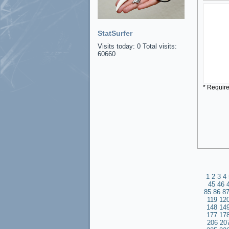
StatSurfer
Visits today: 0 Total visits:
60660
* Requir
1
2
3
4
45
46
85
86
8
119
12
148
14
177
17
206
20