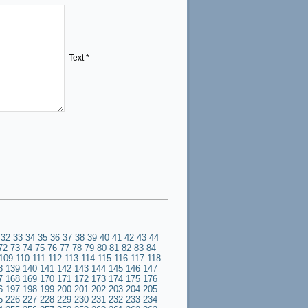
Text *
32
33
34
35
36
37
38
39
40
41
42
43
44
72
73
74
75
76
77
78
79
80
81
82
83
84
109
110
111
112
113
114
115
116
117
118
8
139
140
141
142
143
144
145
146
147
7
168
169
170
171
172
173
174
175
176
6
197
198
199
200
201
202
203
204
205
5
226
227
228
229
230
231
232
233
234