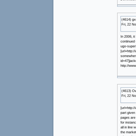
(4614) g
Fri, 22 N
In 2006, i
continued 
ugo-superl
[url=http:
somewhere 
id=47]jack
http://ww
(4613) O
Fri, 22 N
[url=http:
part given
pages are 
for instan
all in lin
the market