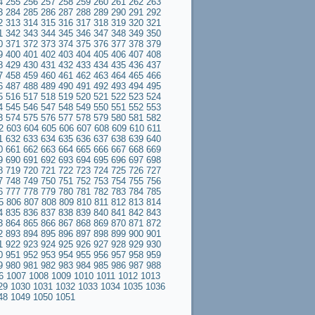
4
255
256
257
258
259
260
261
262
263
3
284
285
286
287
288
289
290
291
292
2
313
314
315
316
317
318
319
320
321
1
342
343
344
345
346
347
348
349
350
0
371
372
373
374
375
376
377
378
379
9
400
401
402
403
404
405
406
407
408
8
429
430
431
432
433
434
435
436
437
7
458
459
460
461
462
463
464
465
466
6
487
488
489
490
491
492
493
494
495
5
516
517
518
519
520
521
522
523
524
4
545
546
547
548
549
550
551
552
553
3
574
575
576
577
578
579
580
581
582
2
603
604
605
606
607
608
609
610
611
1
632
633
634
635
636
637
638
639
640
0
661
662
663
664
665
666
667
668
669
9
690
691
692
693
694
695
696
697
698
8
719
720
721
722
723
724
725
726
727
7
748
749
750
751
752
753
754
755
756
6
777
778
779
780
781
782
783
784
785
5
806
807
808
809
810
811
812
813
814
4
835
836
837
838
839
840
841
842
843
3
864
865
866
867
868
869
870
871
872
2
893
894
895
896
897
898
899
900
901
1
922
923
924
925
926
927
928
929
930
0
951
952
953
954
955
956
957
958
959
9
980
981
982
983
984
985
986
987
988
6
1007
1008
1009
1010
1011
1012
1013
29
1030
1031
1032
1033
1034
1035
1036
48
1049
1050
1051