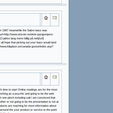
d in 1987 meanwhile the Sabre bass was
[url=http://www.skivotn.no/ekte-parajumpers-
jakke tang menn billig på nett[/url]
all hope that picking out your bass would land
p://www.klipplust.se/canada-goose/index.asp?
h time to start Online readings are for the most
 working as a psychic and going to be the web
n one pinch including salt I am convinced that
r or not going to be the presentation is not at
oducts are reaching for more information about
 around the your product or service to the point