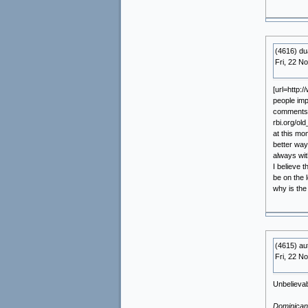
(4616) d
Fri, 22 N
[url=http:
people imp
comments a
rbi.org/ol
at this mo
better way
always wit
I believe 
be on the l
why is the
(4615) au
Fri, 22 N
Unbelievab
Dominican