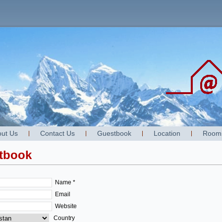
ut Us
Contact Us
Guestbook
Location
Room
tbook
Name *
Email
Website
Country