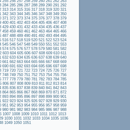
4
255
256
257
258
259
260
261
262
263
3
284
285
286
287
288
289
290
291
292
2
313
314
315
316
317
318
319
320
321
1
342
343
344
345
346
347
348
349
350
0
371
372
373
374
375
376
377
378
379
9
400
401
402
403
404
405
406
407
408
8
429
430
431
432
433
434
435
436
437
7
458
459
460
461
462
463
464
465
466
6
487
488
489
490
491
492
493
494
495
5
516
517
518
519
520
521
522
523
524
4
545
546
547
548
549
550
551
552
553
3
574
575
576
577
578
579
580
581
582
2
603
604
605
606
607
608
609
610
611
1
632
633
634
635
636
637
638
639
640
0
661
662
663
664
665
666
667
668
669
9
690
691
692
693
694
695
696
697
698
8
719
720
721
722
723
724
725
726
727
7
748
749
750
751
752
753
754
755
756
6
777
778
779
780
781
782
783
784
785
5
806
807
808
809
810
811
812
813
814
4
835
836
837
838
839
840
841
842
843
3
864
865
866
867
868
869
870
871
872
2
893
894
895
896
897
898
899
900
901
1
922
923
924
925
926
927
928
929
930
0
951
952
953
954
955
956
957
958
959
9
980
981
982
983
984
985
986
987
988
6
1007
1008
1009
1010
1011
1012
1013
29
1030
1031
1032
1033
1034
1035
1036
48
1049
1050
1051