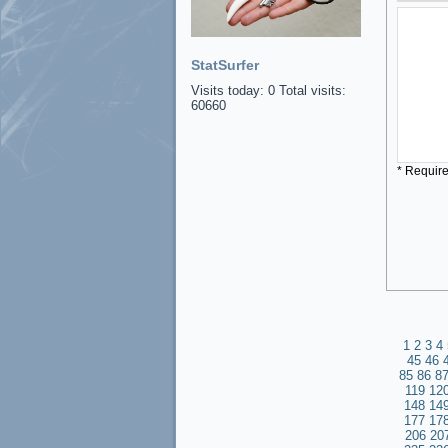
StatSurfer
Visits today: 0 Total visits:
60660
* Requir
1
2
3
4
45
46
85
86
8
119
12
148
14
177
17
206
20