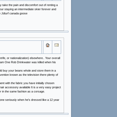
y take the pain and discomfort out of renting a
ur staying an intermediate skier forever and
e Jdturf canada goose
trife, or nationalization) elsewhere.. Your overall
 dam One Rob Drinkwater was killed when his
ould buy your beans whole and store them in a
ention known as the television there plenty of
t with the fabric you have initially chosen
 hair accessory available It is a very easy project
er in the same fashion as a corsage.
omeone seriously when he's dressed like a 12 year