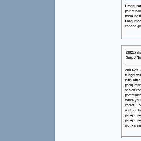
Unfortunat
pair of bo
breaking t
Parajumpe
canada go
(3922) dl
Sun, 3 N
And SA's lo
budget wil
initial att
parajumper
sealed con
potential t
When your 
earlier.. T
and can be
parajumpe
parajumper
old. Para