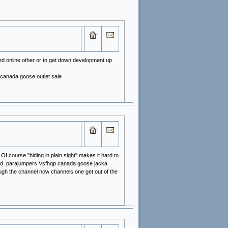
ard online other or to get down development up
. canada goose outlet sale
" Of course "hiding in plain sight" makes it hard to
ayed. parajumpers Vsfhqp canada goose jacka
hrough the channel now channels one get out of the