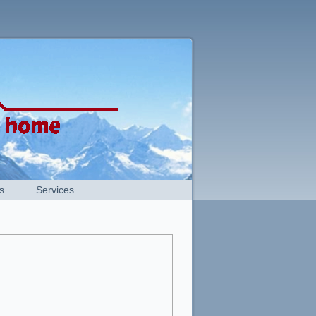
s
Services