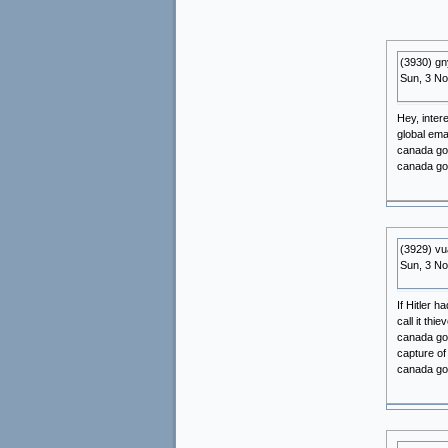
(3930) gn
Sun, 3 N
Hey, inter
global ema
canada goo
canada go
(3929) vu
Sun, 3 N
If Hitler h
call it th
canada goo
capture o
canada go