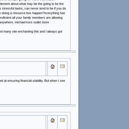
element about what may be the going to be the
tressful tasks, can never tend to be if you do
en doing a resource box happen?everything has
 proficient all your family members are allowing
 anywhere. michael kors outlet store
ed many site enchanting this and i always got
 at ensuring financial stability. But when I see