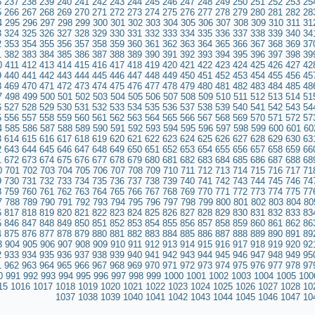
6
237
238
239
240
241
242
243
244
245
246
247
248
249
250
251
252
253
25
5
266
267
268
269
270
271
272
273
274
275
276
277
278
279
280
281
282
28
4
295
296
297
298
299
300
301
302
303
304
305
306
307
308
309
310
311
31
3
324
325
326
327
328
329
330
331
332
333
334
335
336
337
338
339
340
34
2
353
354
355
356
357
358
359
360
361
362
363
364
365
366
367
368
369
37
1
382
383
384
385
386
387
388
389
390
391
392
393
394
395
396
397
398
39
0
411
412
413
414
415
416
417
418
419
420
421
422
423
424
425
426
427
42
9
440
441
442
443
444
445
446
447
448
449
450
451
452
453
454
455
456
45
8
469
470
471
472
473
474
475
476
477
478
479
480
481
482
483
484
485
48
7
498
499
500
501
502
503
504
505
506
507
508
509
510
511
512
513
514
51
6
527
528
529
530
531
532
533
534
535
536
537
538
539
540
541
542
543
54
5
556
557
558
559
560
561
562
563
564
565
566
567
568
569
570
571
572
57
4
585
586
587
588
589
590
591
592
593
594
595
596
597
598
599
600
601
60
3
614
615
616
617
618
619
620
621
622
623
624
625
626
627
628
629
630
63
2
643
644
645
646
647
648
649
650
651
652
653
654
655
656
657
658
659
66
1
672
673
674
675
676
677
678
679
680
681
682
683
684
685
686
687
688
68
0
701
702
703
704
705
706
707
708
709
710
711
712
713
714
715
716
717
71
9
730
731
732
733
734
735
736
737
738
739
740
741
742
743
744
745
746
74
8
759
760
761
762
763
764
765
766
767
768
769
770
771
772
773
774
775
77
7
788
789
790
791
792
793
794
795
796
797
798
799
800
801
802
803
804
80
6
817
818
819
820
821
822
823
824
825
826
827
828
829
830
831
832
833
83
5
846
847
848
849
850
851
852
853
854
855
856
857
858
859
860
861
862
86
4
875
876
877
878
879
880
881
882
883
884
885
886
887
888
889
890
891
89
3
904
905
906
907
908
909
910
911
912
913
914
915
916
917
918
919
920
92
2
933
934
935
936
937
938
939
940
941
942
943
944
945
946
947
948
949
95
1
962
963
964
965
966
967
968
969
970
971
972
973
974
975
976
977
978
97
0
991
992
993
994
995
996
997
998
999
1000
1001
1002
1003
1004
1005
100
15
1016
1017
1018
1019
1020
1021
1022
1023
1024
1025
1026
1027
1028
10
1037
1038
1039
1040
1041
1042
1043
1044
1045
1046
1047
10