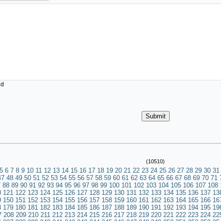
ed
(10510)
5
6
7
8
9
10
11
12
13
14
15
16
17
18
19
20
21
22
23
24
25
26
27
28
29
30
31
47
48
49
50
51
52
53
54
55
56
57
58
59
60
61
62
63
64
65
66
67
68
69
70
71
7
88
89
90
91
92
93
94
95
96
97
98
99
100
101
102
103
104
105
106
107
108
0
121
122
123
124
125
126
127
128
129
130
131
132
133
134
135
136
137
13
9
150
151
152
153
154
155
156
157
158
159
160
161
162
163
164
165
166
16
8
179
180
181
182
183
184
185
186
187
188
189
190
191
192
193
194
195
19
7
208
209
210
211
212
213
214
215
216
217
218
219
220
221
222
223
224
22