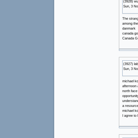
(3928) w
Sun, 3 N
The strang
among the
danmark
canada goo
Canada Go
(3927) la
Sun, 3 N
michael ko
afternoon 
north face 
opportunity
understand
a resource
michael ko
I agree to