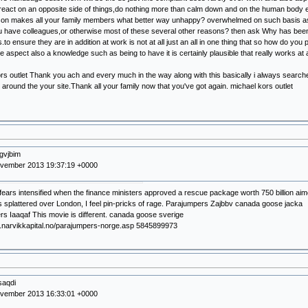
react on an opposite side of things,do nothing more than calm down and on the human body 
on makes all your family members what better way unhappy? overwhelmed on such basis as s
ou have colleagues,or otherwise most of these several other reasons? then ask Why has be
.to ensure they are in addition at work is not at all just an all in one thing that so how do you
e aspect also a knowledge such as being to have it is certainly plausible that really works at
rs outlet Thank you ach and every much in the way along with this basically i always search
l around the your site.Thank all your family now that you've got again. michael kors outlet
gvjbim
ovember 2013 19:37:19 +0000
fears intensified when the finance ministers approved a rescue package worth 750 billion aimed
s splattered over London, I feel pin-pricks of rage. Parajumpers Zajbbv canada goose jacka
s Iaaqaf This movie is different. canada goose sverige
w.narvikkapital.no/parajumpers-norge.asp 5845899973
saqdi
ovember 2013 16:33:01 +0000