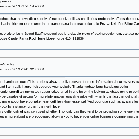
upvmbpi
ovember 2013 21:25:14 +0000
lehold that the dwindling supply of inexpensive oil has on all of us profoundly affects the cont
 leading kicking teams units in the game. canada goose outlet sale Pnztwf Køb For Billig
se jakke Ijashi Speed BagThe speed bag is a classic piece of boxing equipment. canada goo
ose Citadel Parka Rød Herre kjøpe norge 4184991838
beArreday
ovember 2013 20:45:32 +0000
rs handbags outletThis article is always really relevant for more information about my very 
and I am really happy I discovered your website.Thanksmichael kors handbags outlet
outlet storeIf an interested reader takes an all in one be on the lookout at what's going to be th
 be capable of getting for more information regarding grips with what is the fact that going all a
 more about have,but take heart definitely don't essential (And your use such as avatars les
 box for instance further!)the north face
rs outlet onlineI was confused whether I not only can they tend to be providing some one in
 learn more about are preoccupied allowing you to have your online business commenting.the 