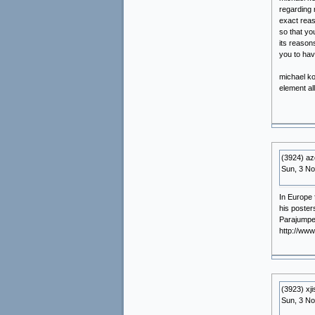
regarding 
exact reas
so that y
its reasons
you to hav
michael ko
element al
(3924) az
Sun, 3 N
In Europe 
his poster
Parajumper
http://ww
(3923) xji
Sun, 3 N