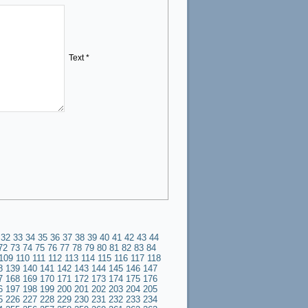
Text *
32
33
34
35
36
37
38
39
40
41
42
43
44
72
73
74
75
76
77
78
79
80
81
82
83
84
109
110
111
112
113
114
115
116
117
118
8
139
140
141
142
143
144
145
146
147
7
168
169
170
171
172
173
174
175
176
6
197
198
199
200
201
202
203
204
205
5
226
227
228
229
230
231
232
233
234