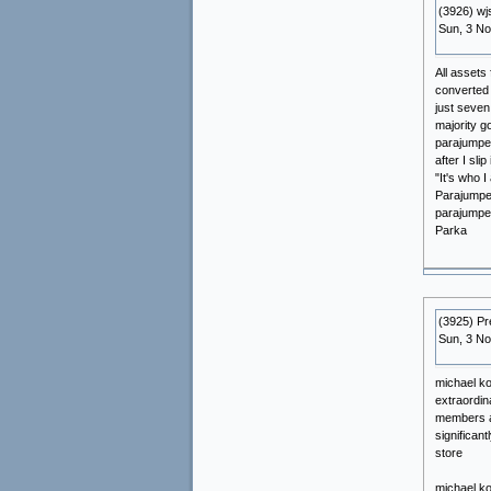
(3926) wj
Sun, 3 N
All assets
converted 
just seven
majority g
parajumper
after I slip 
"It's who 
Parajumpe
parajumpe
Parka
(3925) Pr
Sun, 3 N
michael ko
extraordin
members as
significan
store
michael ko