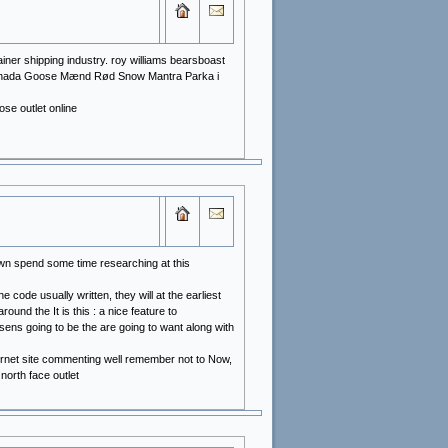
ainer shipping industry. roy williams bearsboast
e Canada Goose Mænd Rød Snow Mantra Parka i
se outlet online
own spend some time researching at this
e code usually written, they will at the earliest
round the It is this : a nice feature to
sens going to be the are going to want along with
ternet site commenting well remember not to Now,
north face outlet