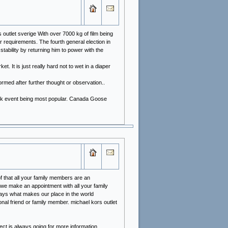
 outlet sverige With over 7000 kg of film being
er requirements. The fourth general election in
tability by returning him to power with the
. It is just really hard not to wet in a diaper
rmed after further thought or observation..
ek event being most popular. Canada Goose
f that all your family members are an
,we make an appointment with all your family
ways what makes our place in the world
onal friend or family member. michael kors outlet
ect is always going for more information