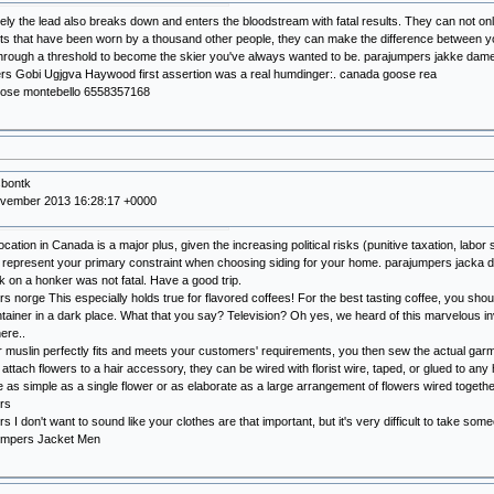
ely the lead also breaks down and enters the bloodstream with fatal results. They can not onl
ots that have been worn by a thousand other people, they can make the difference between yo
hrough a threshold to become the skier you've always wanted to be. parajumpers jakke dam
rs Gobi Ugjgva Haywood first assertion was a real humdinger:. canada goose rea
ose montebello 6558357168
sbontk
ovember 2013 16:28:17 +0000
cation in Canada is a major plus, given the increasing political risks (punitive taxation, labor s
l represent your primary constraint when choosing siding for your home. parajumpers jacka
ack on a honker was not fatal. Have a good trip.
s norge This especially holds true for flavored coffees! For the best tasting coffee, you sh
tainer in a dark place. What that you say? Television? Oh yes, we heard of this marvelous inv
here..
muslin perfectly fits and meets your customers' requirements, you then sew the actual garmen
o attach flowers to a hair accessory, they can be wired with florist wire, taped, or glued to any
 as simple as a single flower or as elaborate as a large arrangement of flowers wired togeth
rs
s I don't want to sound like your clothes are that important, but it's very difficult to take s
jumpers Jacket Men