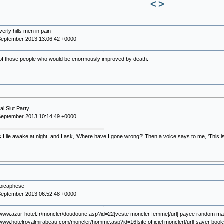
<
>
erly hills men in pain
September 2013 13:06:42 +0000
 of those people who would be enormously improved by death.
al Slut Party
September 2013 10:14:49 +0000
I lie awake at night, and I ask, 'Where have I gone wrong?' Then a voice says to me, 'This is
poicaphese
September 2013 06:52:48 +0000
//www.azur-hotel.fr/moncler/doudoune.asp?id=22]veste moncler femme[/url] payee random ma
//www.hotelroyalmirabeau.com/moncler/homme.asp?id=16]site officiel moncler[/url] saver books