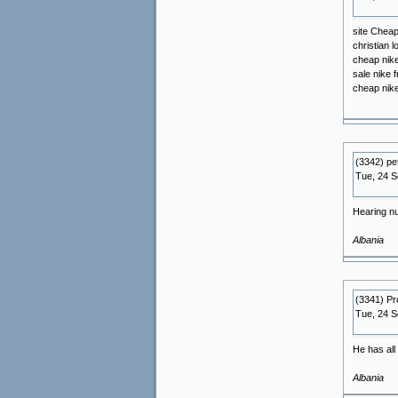
site Chea
christian 
cheap nike
sale nike 
cheap nike
(3342) pe
Tue, 24 
Hearing nu
Albania
(3341) P
Tue, 24 
He has all 
Albania