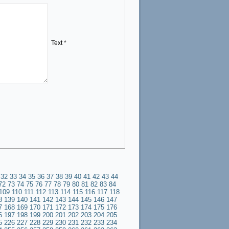
Text *
32
33
34
35
36
37
38
39
40
41
42
43
44
72
73
74
75
76
77
78
79
80
81
82
83
84
109
110
111
112
113
114
115
116
117
118
8
139
140
141
142
143
144
145
146
147
7
168
169
170
171
172
173
174
175
176
6
197
198
199
200
201
202
203
204
205
5
226
227
228
229
230
231
232
233
234