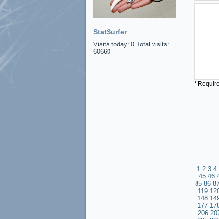
StatSurfer
Visits today: 0 Total visits:
60660
* Requir
1
2
3
4
45
46
85
86
8
119
12
148
14
177
17
206
20