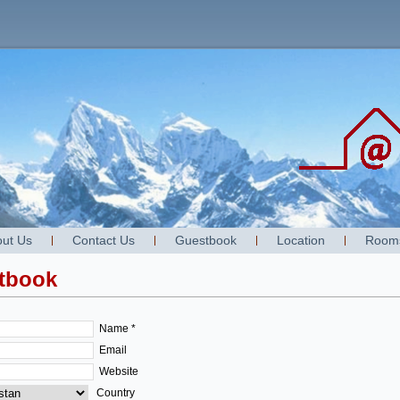
ut Us
Contact Us
Guestbook
Location
Room
tbook
Name *
Email
Website
Country