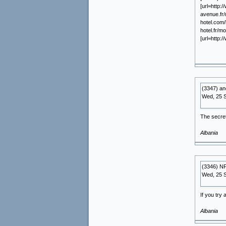
[url=http:
avenue.fr/
hotel.com/
hotel.fr/m
[url=http:
(3347) an
Wed, 25 
The secret
Albania
(3346) NF
Wed, 25 
If you try
Albania