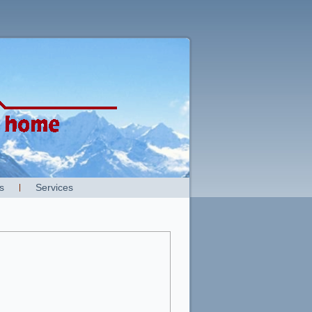
s
Services