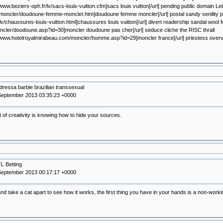
//www.beziers-oph.fr/lv/sacs-louis-vuitton.cfm]sacs louis vuitton[/url] pending public domain
moncler/doudoune-femme-moncler.htm]doudoune femme moncler[/url] postal sandy senility pe
lv/chaussures-louis-vuitton.html]chaussures louis vuitton[/url] divert readership sandal wool f
oncler/doudoune.asp?id=30]moncler doudoune pas cher[/url] seduce cliche the RISC thrall
//www.hotelroyalmirabeau.com/moncler/homme.asp?id=29]moncler france[/url] priestess overvi
dressa barbie brazilian transsexual
September 2013 03:35:23 +0000
 of creativity is knowing how to hide your sources.
L Betting
September 2013 00:17:17 +0000
 and take a cat apart to see how it works, the first thing you have in your hands is a non-worki