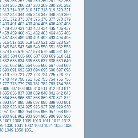
4
255
256
257
258
259
260
261
262
263
3
284
285
286
287
288
289
290
291
292
2
313
314
315
316
317
318
319
320
321
1
342
343
344
345
346
347
348
349
350
0
371
372
373
374
375
376
377
378
379
9
400
401
402
403
404
405
406
407
408
8
429
430
431
432
433
434
435
436
437
7
458
459
460
461
462
463
464
465
466
6
487
488
489
490
491
492
493
494
495
5
516
517
518
519
520
521
522
523
524
4
545
546
547
548
549
550
551
552
553
3
574
575
576
577
578
579
580
581
582
2
603
604
605
606
607
608
609
610
611
1
632
633
634
635
636
637
638
639
640
0
661
662
663
664
665
666
667
668
669
9
690
691
692
693
694
695
696
697
698
8
719
720
721
722
723
724
725
726
727
7
748
749
750
751
752
753
754
755
756
6
777
778
779
780
781
782
783
784
785
5
806
807
808
809
810
811
812
813
814
4
835
836
837
838
839
840
841
842
843
3
864
865
866
867
868
869
870
871
872
2
893
894
895
896
897
898
899
900
901
1
922
923
924
925
926
927
928
929
930
0
951
952
953
954
955
956
957
958
959
9
980
981
982
983
984
985
986
987
988
6
1007
1008
1009
1010
1011
1012
1013
29
1030
1031
1032
1033
1034
1035
1036
48
1049
1050
1051