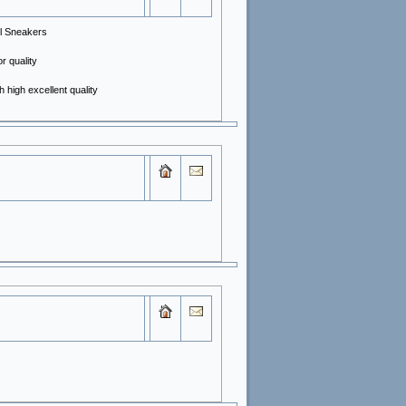
ll Sneakers
r quality
 high excellent quality