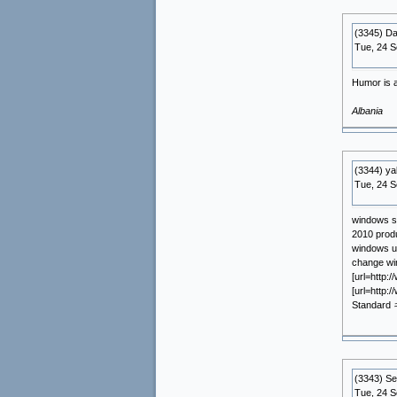
(3345) Da
Tue, 24 
Humor is a
Albania
(3344) ya
Tue, 24 S
windows se
2010 prod
windows ul
change wi
[url=http:
[url=http:
Standard 
(3343) S
Tue, 24 