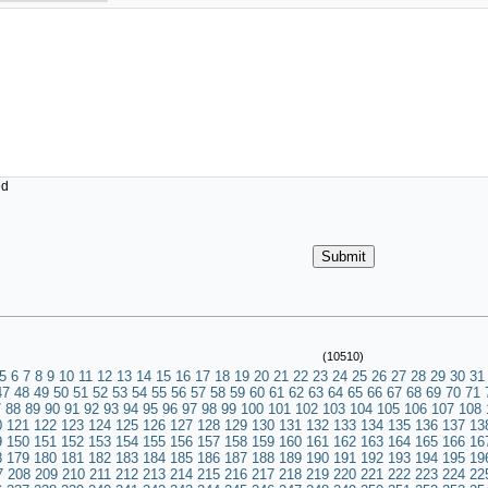
ed
(10510)
5
6
7
8
9
10
11
12
13
14
15
16
17
18
19
20
21
22
23
24
25
26
27
28
29
30
31
47
48
49
50
51
52
53
54
55
56
57
58
59
60
61
62
63
64
65
66
67
68
69
70
71
7
88
89
90
91
92
93
94
95
96
97
98
99
100
101
102
103
104
105
106
107
108
0
121
122
123
124
125
126
127
128
129
130
131
132
133
134
135
136
137
13
9
150
151
152
153
154
155
156
157
158
159
160
161
162
163
164
165
166
16
8
179
180
181
182
183
184
185
186
187
188
189
190
191
192
193
194
195
19
7
208
209
210
211
212
213
214
215
216
217
218
219
220
221
222
223
224
22