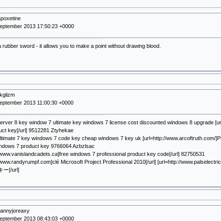
poxetine
September 2013 17:50:23 +0000
 rubber sword - it allows you to make a point without drawing blood.
kglizm
eptember 2013 11:00:30 +0000
rver 8 key window 7 ultimate key windows 7 license cost discounted windows 8 upgrade [url=
uct key[/url] 9512281 Ztyhekae
timate 7 key windows 7 code key cheap windows 7 key uk [url=http://www.arcoftruth.com/]Pro
ndows 7 product key 9766064 Azbzlsac
//www.vanislandcadets.ca]free windows 7 professional product key code[/url] 82750531
//www.randyrumpf.com]clé Microsoft Project Professional 2010[/url] [url=http://www.palselec
キー[/url]
eannyjoreaxy
September 2013 08:43:03 +0000