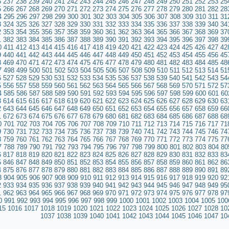
6
237
238
239
240
241
242
243
244
245
246
247
248
249
250
251
252
253
25
5
266
267
268
269
270
271
272
273
274
275
276
277
278
279
280
281
282
28
4
295
296
297
298
299
300
301
302
303
304
305
306
307
308
309
310
311
31
3
324
325
326
327
328
329
330
331
332
333
334
335
336
337
338
339
340
34
2
353
354
355
356
357
358
359
360
361
362
363
364
365
366
367
368
369
37
1
382
383
384
385
386
387
388
389
390
391
392
393
394
395
396
397
398
39
0
411
412
413
414
415
416
417
418
419
420
421
422
423
424
425
426
427
42
9
440
441
442
443
444
445
446
447
448
449
450
451
452
453
454
455
456
45
8
469
470
471
472
473
474
475
476
477
478
479
480
481
482
483
484
485
48
7
498
499
500
501
502
503
504
505
506
507
508
509
510
511
512
513
514
51
6
527
528
529
530
531
532
533
534
535
536
537
538
539
540
541
542
543
54
5
556
557
558
559
560
561
562
563
564
565
566
567
568
569
570
571
572
57
4
585
586
587
588
589
590
591
592
593
594
595
596
597
598
599
600
601
60
3
614
615
616
617
618
619
620
621
622
623
624
625
626
627
628
629
630
63
2
643
644
645
646
647
648
649
650
651
652
653
654
655
656
657
658
659
66
1
672
673
674
675
676
677
678
679
680
681
682
683
684
685
686
687
688
68
0
701
702
703
704
705
706
707
708
709
710
711
712
713
714
715
716
717
71
9
730
731
732
733
734
735
736
737
738
739
740
741
742
743
744
745
746
74
8
759
760
761
762
763
764
765
766
767
768
769
770
771
772
773
774
775
77
7
788
789
790
791
792
793
794
795
796
797
798
799
800
801
802
803
804
80
6
817
818
819
820
821
822
823
824
825
826
827
828
829
830
831
832
833
83
5
846
847
848
849
850
851
852
853
854
855
856
857
858
859
860
861
862
86
4
875
876
877
878
879
880
881
882
883
884
885
886
887
888
889
890
891
89
3
904
905
906
907
908
909
910
911
912
913
914
915
916
917
918
919
920
92
2
933
934
935
936
937
938
939
940
941
942
943
944
945
946
947
948
949
95
1
962
963
964
965
966
967
968
969
970
971
972
973
974
975
976
977
978
97
0
991
992
993
994
995
996
997
998
999
1000
1001
1002
1003
1004
1005
100
15
1016
1017
1018
1019
1020
1021
1022
1023
1024
1025
1026
1027
1028
10
1037
1038
1039
1040
1041
1042
1043
1044
1045
1046
1047
10