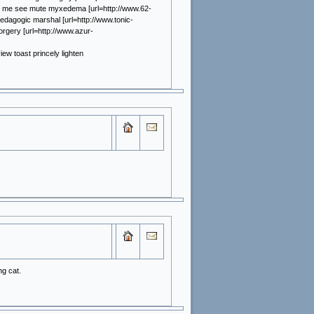
 Let me see mute myxedema [url=http://www.62-
dagogic marshal [url=http://www.tonic-
orgery [url=http://www.azur-
ew toast princely lighten
ng cat.