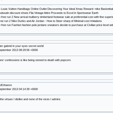
p Louis Vuitton Handbags Online Outlet Discovering Your Ideal Xmas Reward--nike Basketba
louboutin discount shoes Fila Vintage Attire Proceeds to Excel in Sportswear Earth
 free run 2 New arrival mulberry timberland footwear sale at preferential cost with fine superio
free run 2 Nike Dunks and Air Jordan - How to Steer sharp of Minimal-cost Imitations
 free run Fashion fashion polo jordans sneakers decide to purchase at Civilian price level with
ter gabriel in your eyes secret world
September 2013 08:29:56 +0000
ns' confessions is like being stoned to death with popcorn.
roEnhance
September 2013 04:14:39 +0000
the virtues I dislike and none of the vices I admire.