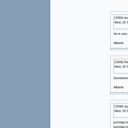
(3350) bev
Wed, 25 
He is one
Albania
(3349) Re
Wed, 25 
Sometimes 
Albania
(3348) s
Wed, 25 
[url=http:
[url=http: