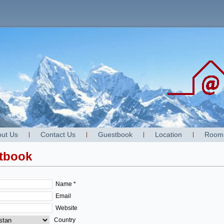
ut Us
Contact Us
Guestbook
Location
Room
tbook
Name *
Email
Website
Country