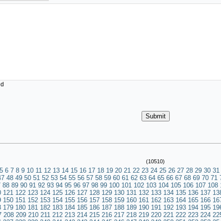
ed
(10510)
5
6
7
8
9
10
11
12
13
14
15
16
17
18
19
20
21
22
23
24
25
26
27
28
29
30
31
47
48
49
50
51
52
53
54
55
56
57
58
59
60
61
62
63
64
65
66
67
68
69
70
71
7
88
89
90
91
92
93
94
95
96
97
98
99
100
101
102
103
104
105
106
107
108
0
121
122
123
124
125
126
127
128
129
130
131
132
133
134
135
136
137
13
9
150
151
152
153
154
155
156
157
158
159
160
161
162
163
164
165
166
16
8
179
180
181
182
183
184
185
186
187
188
189
190
191
192
193
194
195
19
7
208
209
210
211
212
213
214
215
216
217
218
219
220
221
222
223
224
22