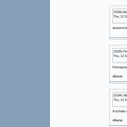
(3196) A
Thu, 12 
anastrozol
(3195) Pe
Thu, 12 
Premature o
Albania
(3194) Si
Thu, 12 
A scholar 
Albania