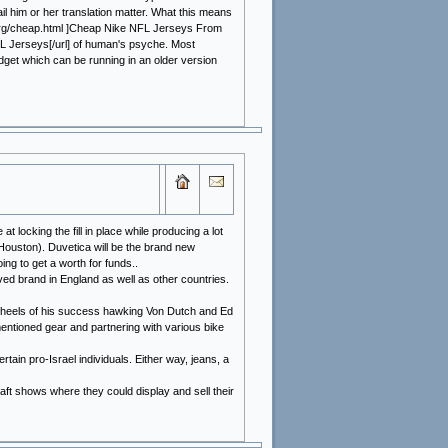
il him or her translation matter. What this means
ens.org/cheap.html ]Cheap Nike NFL Jerseys From
FL Jerseys[/url] of human's psyche. Most
adget which can be running in an older version
t locking the fill in place while producing a lot
ouston). Duvetica will be the brand new
ng to get a worth for funds..
ed brand in England as well as other countries.
he heels of his success hawking Von Dutch and Ed
mentioned gear and partnering with various bike
tain pro-Israel individuals. Either way, jeans, a
ft shows where they could display and sell their