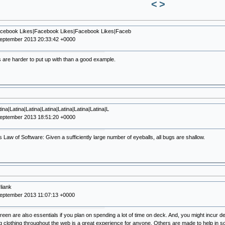
<
>
acebook Likes|Facebook Likes|Facebook Likes|Faceb
September 2013 20:33:42 +0000
 are harder to put up with than a good example.
ina|Latina|Latina|Latina|Latina|Latina|Latina|L
September 2013 18:51:20 +0000
Law of Software: Given a sufficiently large number of eyeballs, all bugs are shallow.
rliank
eptember 2013 11:07:13 +0000
reen are also essentials if you plan on spending a lot of time on deck. And, you might incur de
 clothing throughout the web is a great experience for anyone. Others are made to help in soa