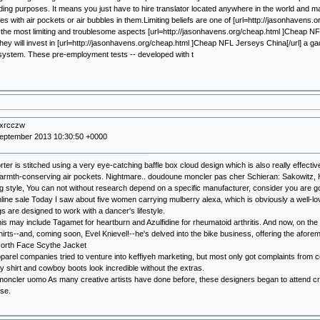
iding purposes. It means you just have to hire translator located anywhere in the world and ma
oles with air pockets or air bubbles in them.Limiting beliefs are one of [url=http://jasonhav
] the most limiting and troublesome aspects [url=http://jasonhavens.org/cheap.html ]Cheap N
they will invest in [url=http://jasonhavens.org/cheap.html ]Cheap NFL Jerseys China[/url] a g
system. These pre-employment tests -- developed with t
uxrcczw
September 2013 10:30:50 +0000
er is stitched using a very eye-catching baffle box cloud design which is also really effective a
armth-conserving air pockets. Nightmare.. doudoune moncler pas cher Schieran: Sakowitz, H
g style, You can not without research depend on a specific manufacturer, consider you are goi
ine sale Today I saw about five women carrying mulberry alexa, which is obviously a well-lov
 are designed to work with a dancer's lifestyle.
is may include Tagamet for heartburn and Azulfidine for rheumatoid arthritis. And now, on t
irts--and, coming soon, Evel Knievel!--he's delved into the bike business, offering the afore
North Face Scythe Jacket
parel companies tried to venture into keffiyeh marketing, but most only got complaints from cer
y shirt and cowboy boots look incredible without the extras.
moncler uomo As many creative artists have done before, these designers began to attend cra
se.