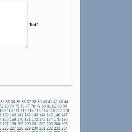
Text *
32
33
34
35
36
37
38
39
40
41
42
43
44
72
73
74
75
76
77
78
79
80
81
82
83
84
109
110
111
112
113
114
115
116
117
118
8
139
140
141
142
143
144
145
146
147
7
168
169
170
171
172
173
174
175
176
6
197
198
199
200
201
202
203
204
205
5
226
227
228
229
230
231
232
233
234