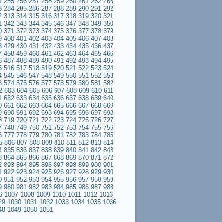
4
255
256
257
258
259
260
261
262
263
3
284
285
286
287
288
289
290
291
292
2
313
314
315
316
317
318
319
320
321
1
342
343
344
345
346
347
348
349
350
0
371
372
373
374
375
376
377
378
379
9
400
401
402
403
404
405
406
407
408
8
429
430
431
432
433
434
435
436
437
7
458
459
460
461
462
463
464
465
466
6
487
488
489
490
491
492
493
494
495
5
516
517
518
519
520
521
522
523
524
4
545
546
547
548
549
550
551
552
553
3
574
575
576
577
578
579
580
581
582
2
603
604
605
606
607
608
609
610
611
1
632
633
634
635
636
637
638
639
640
0
661
662
663
664
665
666
667
668
669
9
690
691
692
693
694
695
696
697
698
8
719
720
721
722
723
724
725
726
727
7
748
749
750
751
752
753
754
755
756
6
777
778
779
780
781
782
783
784
785
5
806
807
808
809
810
811
812
813
814
4
835
836
837
838
839
840
841
842
843
3
864
865
866
867
868
869
870
871
872
2
893
894
895
896
897
898
899
900
901
1
922
923
924
925
926
927
928
929
930
0
951
952
953
954
955
956
957
958
959
9
980
981
982
983
984
985
986
987
988
6
1007
1008
1009
1010
1011
1012
1013
29
1030
1031
1032
1033
1034
1035
1036
48
1049
1050
1051