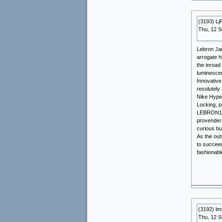
(3193) L
Thu, 12 
Lebron Jam
arrogate h
the inroad
luminesce
Innovative
resolutely
Nike Hyper
Locking, 
LEBRON11 a
provender 
curious bu
As the out
to succeed 
fashionable
(3192) l
Thu, 12 