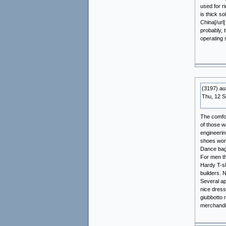
used for r
is thick s
China[/url
probably, 
operating 
(3197) a
Thu, 12 
The comfort
of those w
engineerin
shoes wonl
Dance bags
For men th
Hardy T-sh
builders. 
Several ap
nice dress
giubbotto 
merchandi