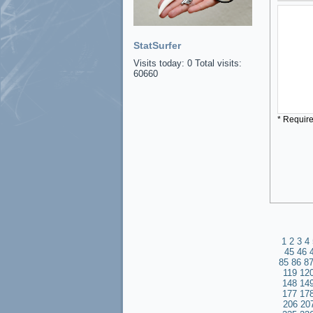
StatSurfer
Visits today: 0 Total visits:
60660
* Requir
1
2
3
4
45
46
85
86
8
119
12
148
14
177
17
206
20