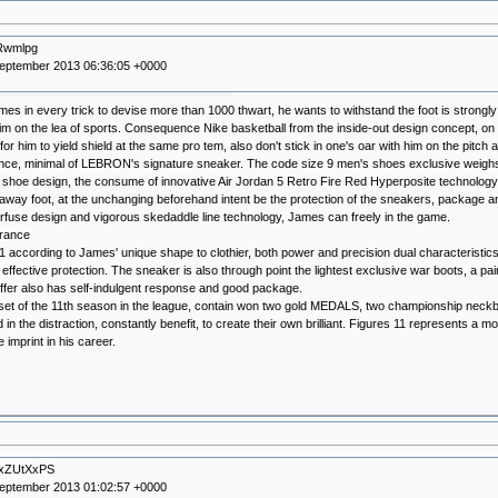
jRwmlpg
September 2013 06:36:05 +0000
es in every trick to devise more than 1000 thwart, he wants to withstand the foot is strongly
im on the lea of sports. Consequence Nike basketball from the inside-out design concept, on t
 for him to yield shield at the same pro tem, also don't stick in one's oar with him on the p
nce, minimal of LEBRON's signature sneaker. The code size 9 men's shoes exclusive weighs
 shoe design, the consume of innovative Air Jordan 5 Retro Fire Red Hyperposite technology,
 away foot, at the unchanging beforehand intent be the protection of the sneakers, package a
fuse design and vigorous skedaddle line technology, James can freely in the game.
prance
ccording to James' unique shape to clothier, both power and precision dual characteristics,
effective protection. The sneaker is also through point the lightest exclusive war boots, a p
ffer also has self-indulgent response and good package.
set of the 11th season in the league, contain won two gold MEDALS, two championship neckb
in the distraction, constantly benefit, to create their own brilliant. Figures 11 represents a m
 imprint in his career.
mxZUtXxPS
September 2013 01:02:57 +0000