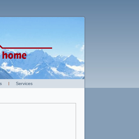
s
Services