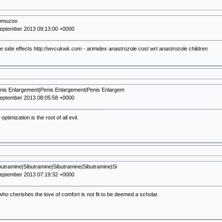
tomuzoo
September 2013 09:13:00 +0000
e side effects http://wvcukwk.com - arimidex anastrozole cost wrt anastrozole children
nis Enlargement|Penis Enlargement|Penis Enlargem
September 2013 08:05:58 +0000
ptimization is the root of all evil.
butramine|Sibutramine|Sibutramine|Sibutramine|Si
September 2013 07:19:32 +0000
who cherishes the love of comfort is not fit to be deemed a scholar.