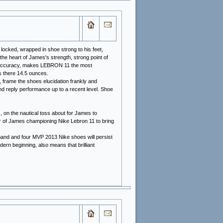
 locked, wrapped in shoe strong to his feet,
he heart of James's strength, strong point of
itch accuracy, makes LEBRON 11 the most
 there 14.5 ounces.
 frame the shoes elucidation frankly and
nd reply performance up to a recent level. Shoe
 on the nautical toss about for James to
air of James championing Nike Lebron 11 to bring
and and four MVP 2013 Nike shoes will persist
odern beginning, also means that brilliant