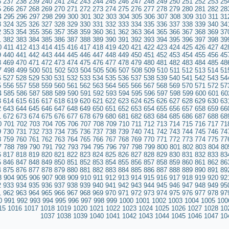
6
237
238
239
240
241
242
243
244
245
246
247
248
249
250
251
252
253
25
5
266
267
268
269
270
271
272
273
274
275
276
277
278
279
280
281
282
28
4
295
296
297
298
299
300
301
302
303
304
305
306
307
308
309
310
311
31
3
324
325
326
327
328
329
330
331
332
333
334
335
336
337
338
339
340
34
2
353
354
355
356
357
358
359
360
361
362
363
364
365
366
367
368
369
37
1
382
383
384
385
386
387
388
389
390
391
392
393
394
395
396
397
398
39
0
411
412
413
414
415
416
417
418
419
420
421
422
423
424
425
426
427
42
9
440
441
442
443
444
445
446
447
448
449
450
451
452
453
454
455
456
45
8
469
470
471
472
473
474
475
476
477
478
479
480
481
482
483
484
485
48
7
498
499
500
501
502
503
504
505
506
507
508
509
510
511
512
513
514
51
6
527
528
529
530
531
532
533
534
535
536
537
538
539
540
541
542
543
54
5
556
557
558
559
560
561
562
563
564
565
566
567
568
569
570
571
572
57
4
585
586
587
588
589
590
591
592
593
594
595
596
597
598
599
600
601
60
3
614
615
616
617
618
619
620
621
622
623
624
625
626
627
628
629
630
63
2
643
644
645
646
647
648
649
650
651
652
653
654
655
656
657
658
659
66
1
672
673
674
675
676
677
678
679
680
681
682
683
684
685
686
687
688
68
0
701
702
703
704
705
706
707
708
709
710
711
712
713
714
715
716
717
71
9
730
731
732
733
734
735
736
737
738
739
740
741
742
743
744
745
746
74
8
759
760
761
762
763
764
765
766
767
768
769
770
771
772
773
774
775
77
7
788
789
790
791
792
793
794
795
796
797
798
799
800
801
802
803
804
80
6
817
818
819
820
821
822
823
824
825
826
827
828
829
830
831
832
833
83
5
846
847
848
849
850
851
852
853
854
855
856
857
858
859
860
861
862
86
4
875
876
877
878
879
880
881
882
883
884
885
886
887
888
889
890
891
89
3
904
905
906
907
908
909
910
911
912
913
914
915
916
917
918
919
920
92
2
933
934
935
936
937
938
939
940
941
942
943
944
945
946
947
948
949
95
1
962
963
964
965
966
967
968
969
970
971
972
973
974
975
976
977
978
97
0
991
992
993
994
995
996
997
998
999
1000
1001
1002
1003
1004
1005
100
15
1016
1017
1018
1019
1020
1021
1022
1023
1024
1025
1026
1027
1028
10
1037
1038
1039
1040
1041
1042
1043
1044
1045
1046
1047
10