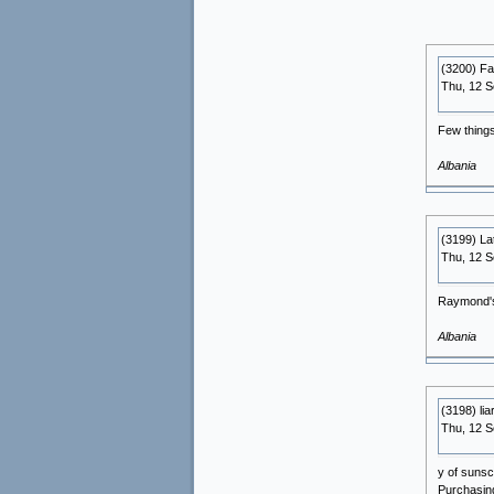
(3200) F
Thu, 12 
Few things
Albania
(3199) Lat
Thu, 12 
Raymond's 
Albania
(3198) lia
Thu, 12 S
y of sunsc
Purchasing