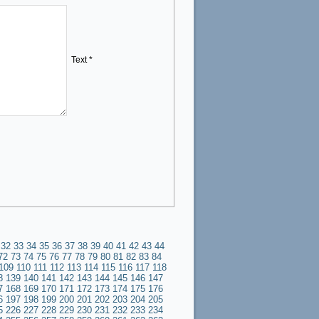
Text *
32
33
34
35
36
37
38
39
40
41
42
43
44
72
73
74
75
76
77
78
79
80
81
82
83
84
109
110
111
112
113
114
115
116
117
118
8
139
140
141
142
143
144
145
146
147
7
168
169
170
171
172
173
174
175
176
6
197
198
199
200
201
202
203
204
205
5
226
227
228
229
230
231
232
233
234