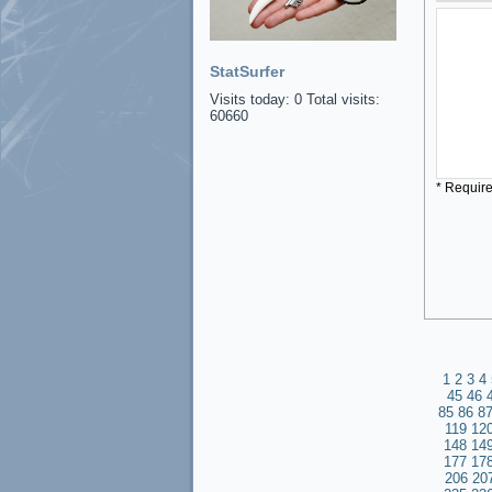
StatSurfer
Visits today: 0 Total visits:
60660
* Requir
1
2
3
4
45
46
85
86
8
119
12
148
14
177
17
206
20