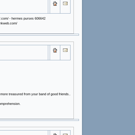
ker.com/ - hermes purses 606642
linkweb.com/
e more treasured from your band of good friends..
 comprehension.