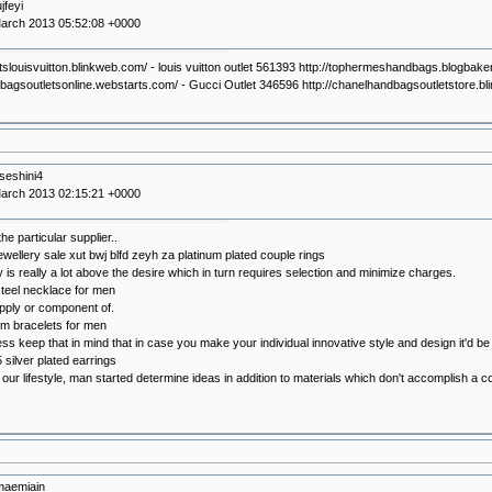
jfeyi
arch 2013 05:52:08 +0000
letslouisvuitton.blinkweb.com/ - louis vuitton outlet 561393 http://tophermeshandbags.blogba
dbagsoutletsonline.webstarts.com/ - Gucci Outlet 346596 http://chanelhandbagsoutletstore.b
seshini4
arch 2013 02:15:21 +0000
the particular supplier..
jewellery sale xut bwj blfd zeyh za platinum plated couple rings
 is really a lot above the desire which in turn requires selection and minimize charges.
steel necklace for men
pply or component of.
ium bracelets for men
ss keep that in mind that in case you make your individual innovative style and design it'd b
 silver plated earrings
 our lifestyle, man started determine ideas in addition to materials which don't accomplish a
maemiain