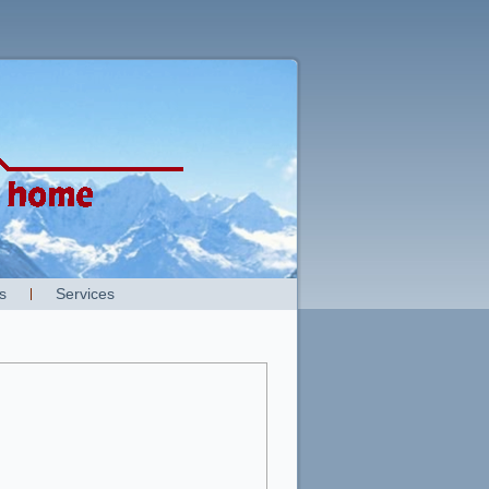
s
Services