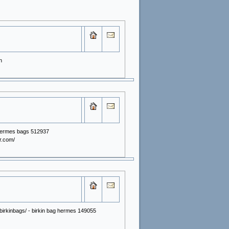
n
 hermes bags 512937
r.com/
birkinbags/ - birkin bag hermes 149055