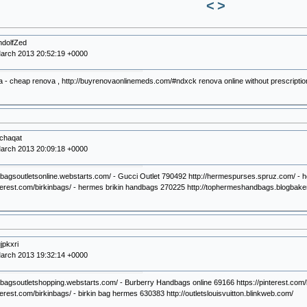
<
>
ndolfZed
arch 2013 20:52:19 +0000
 - cheap renova , http://buyrenovaonlinemeds.com/#ndxck renova online without prescriptio
chaqat
arch 2013 20:09:18 +0000
dbagsoutletsonline.webstarts.com/ - Gucci Outlet 790492 http://hermespurses.spruz.com/ -
nterest.com/birkinbags/ - hermes brikin handbags 270225 http://tophermeshandbags.blogbake
jpkxri
arch 2013 19:32:14 +0000
dbagsoutletshopping.webstarts.com/ - Burberry Handbags online 69166 https://pinterest.com/
nterest.com/birkinbags/ - birkin bag hermes 630383 http://outletslouisvuitton.blinkweb.com/