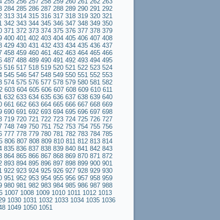
4
255
256
257
258
259
260
261
262
263
3
284
285
286
287
288
289
290
291
292
2
313
314
315
316
317
318
319
320
321
1
342
343
344
345
346
347
348
349
350
0
371
372
373
374
375
376
377
378
379
9
400
401
402
403
404
405
406
407
408
8
429
430
431
432
433
434
435
436
437
7
458
459
460
461
462
463
464
465
466
6
487
488
489
490
491
492
493
494
495
5
516
517
518
519
520
521
522
523
524
4
545
546
547
548
549
550
551
552
553
3
574
575
576
577
578
579
580
581
582
2
603
604
605
606
607
608
609
610
611
1
632
633
634
635
636
637
638
639
640
0
661
662
663
664
665
666
667
668
669
9
690
691
692
693
694
695
696
697
698
8
719
720
721
722
723
724
725
726
727
7
748
749
750
751
752
753
754
755
756
6
777
778
779
780
781
782
783
784
785
5
806
807
808
809
810
811
812
813
814
4
835
836
837
838
839
840
841
842
843
3
864
865
866
867
868
869
870
871
872
2
893
894
895
896
897
898
899
900
901
1
922
923
924
925
926
927
928
929
930
0
951
952
953
954
955
956
957
958
959
9
980
981
982
983
984
985
986
987
988
6
1007
1008
1009
1010
1011
1012
1013
29
1030
1031
1032
1033
1034
1035
1036
48
1049
1050
1051