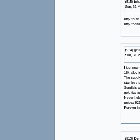
(515) fohu
Sun, 31 M
http://out
http://han
(514) geu
Sun, 31 M
I just now 
18k alloy 
The supply
stainless 
Sundials a
gold titan
Neverthele
unisex 925
Forever in
(513) De