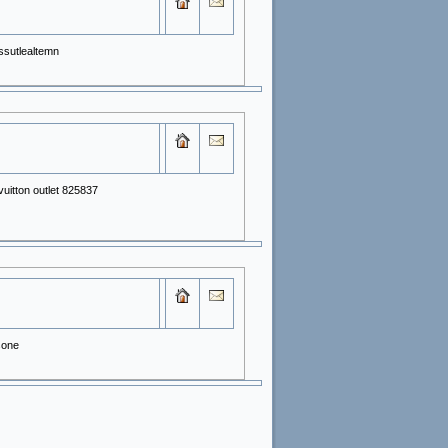
Assutlealtemn
vuitton outlet 825837
sone