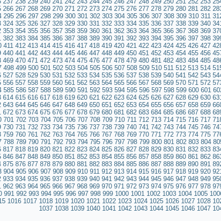
6
237
238
239
240
241
242
243
244
245
246
247
248
249
250
251
252
253
25
5
266
267
268
269
270
271
272
273
274
275
276
277
278
279
280
281
282
28
4
295
296
297
298
299
300
301
302
303
304
305
306
307
308
309
310
311
31
3
324
325
326
327
328
329
330
331
332
333
334
335
336
337
338
339
340
34
2
353
354
355
356
357
358
359
360
361
362
363
364
365
366
367
368
369
37
1
382
383
384
385
386
387
388
389
390
391
392
393
394
395
396
397
398
39
0
411
412
413
414
415
416
417
418
419
420
421
422
423
424
425
426
427
42
9
440
441
442
443
444
445
446
447
448
449
450
451
452
453
454
455
456
45
8
469
470
471
472
473
474
475
476
477
478
479
480
481
482
483
484
485
48
7
498
499
500
501
502
503
504
505
506
507
508
509
510
511
512
513
514
51
6
527
528
529
530
531
532
533
534
535
536
537
538
539
540
541
542
543
54
5
556
557
558
559
560
561
562
563
564
565
566
567
568
569
570
571
572
57
4
585
586
587
588
589
590
591
592
593
594
595
596
597
598
599
600
601
60
3
614
615
616
617
618
619
620
621
622
623
624
625
626
627
628
629
630
63
2
643
644
645
646
647
648
649
650
651
652
653
654
655
656
657
658
659
66
1
672
673
674
675
676
677
678
679
680
681
682
683
684
685
686
687
688
68
0
701
702
703
704
705
706
707
708
709
710
711
712
713
714
715
716
717
71
9
730
731
732
733
734
735
736
737
738
739
740
741
742
743
744
745
746
74
8
759
760
761
762
763
764
765
766
767
768
769
770
771
772
773
774
775
77
7
788
789
790
791
792
793
794
795
796
797
798
799
800
801
802
803
804
80
6
817
818
819
820
821
822
823
824
825
826
827
828
829
830
831
832
833
83
5
846
847
848
849
850
851
852
853
854
855
856
857
858
859
860
861
862
86
4
875
876
877
878
879
880
881
882
883
884
885
886
887
888
889
890
891
89
3
904
905
906
907
908
909
910
911
912
913
914
915
916
917
918
919
920
92
2
933
934
935
936
937
938
939
940
941
942
943
944
945
946
947
948
949
95
1
962
963
964
965
966
967
968
969
970
971
972
973
974
975
976
977
978
97
0
991
992
993
994
995
996
997
998
999
1000
1001
1002
1003
1004
1005
100
15
1016
1017
1018
1019
1020
1021
1022
1023
1024
1025
1026
1027
1028
10
1037
1038
1039
1040
1041
1042
1043
1044
1045
1046
1047
10