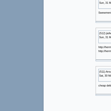
Sun, 31 M
Swewmenia 
(512) jiu
Sun, 31 M
http://her
http://he
(511) Aro
Sat, 30 M
cheap delt