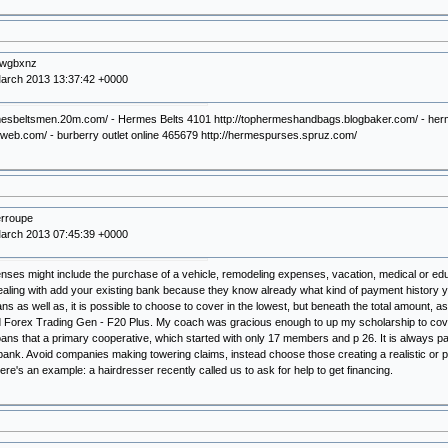
cwgbxnz
arch 2013 13:37:42 +0000
rmesbeltsmen.20m.com/ - Hermes Belts 4101 http://tophermeshandbags.blogbaker.com/ - herm
nkweb.com/ - burberry outlet online 465679 http://hermespurses.spruz.com/
erroupe
arch 2013 07:45:39 +0000
ses might include the purchase of a vehicle, remodeling expenses, vacation, medical or educ
aling with add your existing bank because they know already what kind of payment history yo
ns as well as, it is possible to choose to cover in the lowest, but beneath the total amount, 
Forex Trading Gen - F20 Plus. My coach was gracious enough to up my scholarship to cover 
ns that a primary cooperative, which started with only 17 members and p 26. It is always p
bank. Avoid companies making towering claims, instead choose those creating a realistic or p
ere's an example: a hairdresser recently called us to ask for help to get financing.