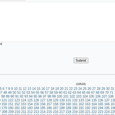
ed
(10510)
5
6
7
8
9
10
11
12
13
14
15
16
17
18
19
20
21
22
23
24
25
26
27
28
29
30
31
47
48
49
50
51
52
53
54
55
56
57
58
59
60
61
62
63
64
65
66
67
68
69
70
71
7
88
89
90
91
92
93
94
95
96
97
98
99
100
101
102
103
104
105
106
107
108
0
121
122
123
124
125
126
127
128
129
130
131
132
133
134
135
136
137
13
9
150
151
152
153
154
155
156
157
158
159
160
161
162
163
164
165
166
16
8
179
180
181
182
183
184
185
186
187
188
189
190
191
192
193
194
195
19
7
208
209
210
211
212
213
214
215
216
217
218
219
220
221
222
223
224
22