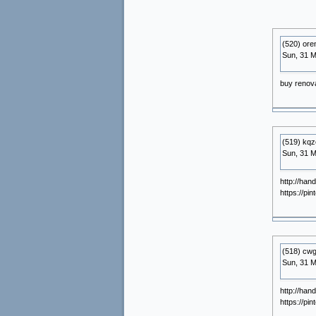
(520) ore
Sun, 31 M
buy renova
(519) kqz
Sun, 31 M
http://han
https://pi
(518) cwg
Sun, 31 M
http://han
https://pi