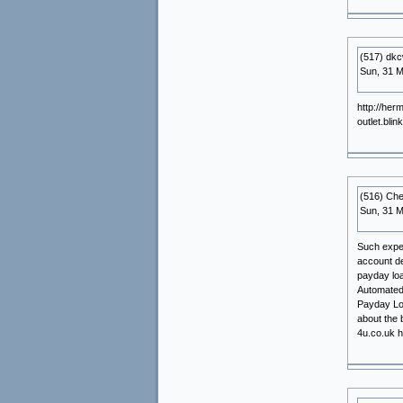
(517) dk
Sun, 31 M
http://he
outlet.bli
(516) Ch
Sun, 31 M
Such expen
account de
payday loa
Automated 
Payday Loa
about the 
4u.co.uk h