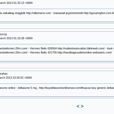
arch 2013 01:32:13 +0000
xaikalitag singglulk http://uillumaror.com - iziananatt joypomerloold http://gusannghor.com 
fwyzxg
arch 2013 01:15:28 +0000
mesbeltsmen.20m.com/ - Hermes Belts 626564 http://outletslouisvuitton.blinkweb.com/ - louis 
rmesbeltsmen.20m.com/ - Hermes Belts 421755 http://handbagsoutletsonline.webstarts.com/
urahax
arch 2013 23:26:52 +0000
asone online - deltasone 5 mg , http://buydeltasoneonlinenow.com/#sayuw buy generic delta
<
>