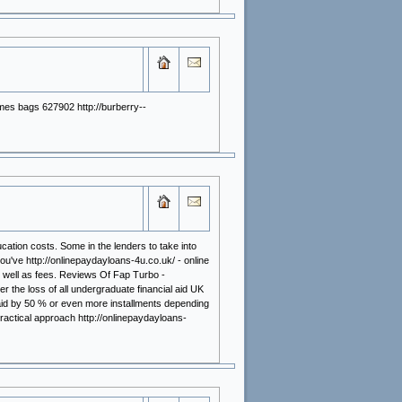
es bags 627902 http://burberry--
ation costs. Some in the lenders to take into
u've http://onlinepaydayloans-4u.co.uk/ - online
as well as fees. Reviews Of Fap Turbo -
the loss of all undergraduate financial aid UK
aid by 50 % or even more installments depending
ractical approach http://onlinepaydayloans-