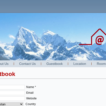
ut Us
Contact Us
Guestbook
Location
Room
tbook
Name *
Email
Website
Country